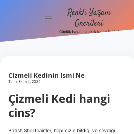
Renkli Yaşam
menüyü
Önerileri
aç
Günlük hayatına şıklık katan fikirler!
Anasayfa
Gizlilik
Politikası
Yasal Uyarı
Cizmeli Kedinin Ismi Ne
Tarih: Ekim 4, 2024
Hakkımızda
Çizmeli Kedi hangi
cins?
British Shorthair’ler, hepimizin bildiği ve sevdiği