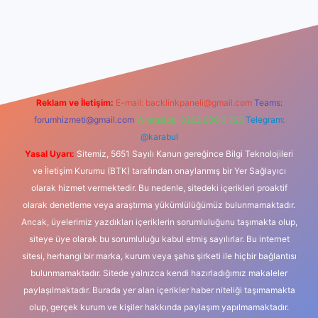
giriş
betexper indir
Reklam ve İletişim:
E-mail:
backlinkpaneli@gmail.com
Teams:
forumhizmeti@gmail.com
Whatsapp: 0262 606 0 726
Telegram:
@karabul
Yasal Uyarı:
Sitemiz, 5651 Sayılı Kanun gereğince Bilgi Teknolojileri
ve İletişim Kurumu (BTK) tarafından onaylanmış bir Yer Sağlayıcı
olarak hizmet vermektedir. Bu nedenle, sitedeki içerikleri proaktif
olarak denetleme veya araştırma yükümlülüğümüz bulunmamaktadır.
Ancak, üyelerimiz yazdıkları içeriklerin sorumluluğunu taşımakta olup,
siteye üye olarak bu sorumluluğu kabul etmiş sayılırlar. Bu internet
sitesi, herhangi bir marka, kurum veya şahıs şirketi ile hiçbir bağlantısı
bulunmamaktadır. Sitede yalnızca kendi hazırladığımız makaleler
paylaşılmaktadır. Burada yer alan içerikler haber niteliği taşımamakta
olup, gerçek kurum ve kişiler hakkında paylaşım yapılmamaktadır.