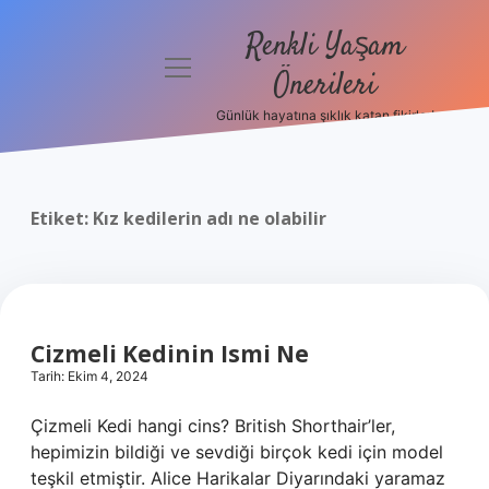
Renkli Yaşam
menüyü
Önerileri
aç
Günlük hayatına şıklık katan fikirler!
Anasayfa
Gizlilik
Politikası
Etiket:
Kız kedilerin adı ne olabilir
Yasal Uyarı
Hakkımızda
Cizmeli Kedinin Ismi Ne
Tarih: Ekim 4, 2024
Çizmeli Kedi hangi cins? British Shorthair’ler,
hepimizin bildiği ve sevdiği birçok kedi için model
teşkil etmiştir. Alice Harikalar Diyarındaki yaramaz