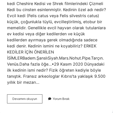
kedi Cheshire Kedisi ve Shrek filmlerindeki Çizmeli
Kedi bu cinsten esinlenmiştir. Kedinin özel adı nedir?
Evcil kedi (Felis catus veya Felis silvestris catus)
küçük, çoğunlukla tüylü, evcilleştirilmiş, etobur bir
memelidir. Genellikle evcil hayvan olarak tutulanlara
ev kedisi veya diğer kedilerden ve küçük
kedilerden ayırmaya gerek olmadığında sadece
kedi denir. Kedinin ismini ne koyabiliriz? ERKEK
KEDİLER İÇİN ÖNERİLEN
İSİMLERBadem.ŞanslıSiyah.Mars.Nohut.Pipe.Tarçın.
Venüs.Daha fazla öğe…•29 Kasım 2020 Dünyadaki
ilk kedinin ismi nedir? Fizik öğreten kediyle böyle
tanıştık. Fransız arkeologlar Kıbrıs’ta yaklaşık 9.500
yıllık bir mezarı…
Cizmeli
Devamını okuyun
Yorum Bırak
Kedinin
Ismi
Ne