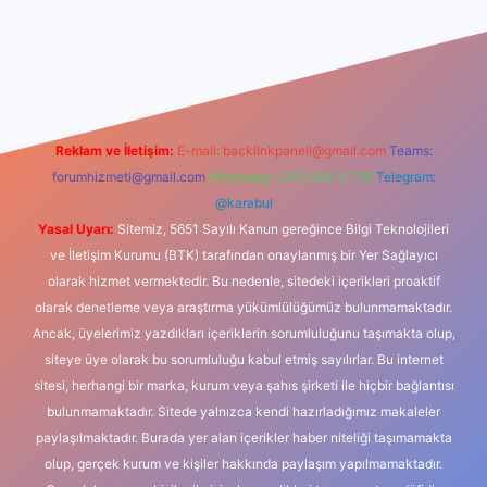
xbet güncel giriş
betexper indir
Reklam ve İletişim:
E-mail:
backlinkpaneli@gmail.com
Teams:
forumhizmeti@gmail.com
Whatsapp: 0262 606 0 726
Telegram:
@karabul
Yasal Uyarı:
Sitemiz, 5651 Sayılı Kanun gereğince Bilgi Teknolojileri
ve İletişim Kurumu (BTK) tarafından onaylanmış bir Yer Sağlayıcı
olarak hizmet vermektedir. Bu nedenle, sitedeki içerikleri proaktif
olarak denetleme veya araştırma yükümlülüğümüz bulunmamaktadır.
Ancak, üyelerimiz yazdıkları içeriklerin sorumluluğunu taşımakta olup,
siteye üye olarak bu sorumluluğu kabul etmiş sayılırlar. Bu internet
sitesi, herhangi bir marka, kurum veya şahıs şirketi ile hiçbir bağlantısı
bulunmamaktadır. Sitede yalnızca kendi hazırladığımız makaleler
paylaşılmaktadır. Burada yer alan içerikler haber niteliği taşımamakta
olup, gerçek kurum ve kişiler hakkında paylaşım yapılmamaktadır.