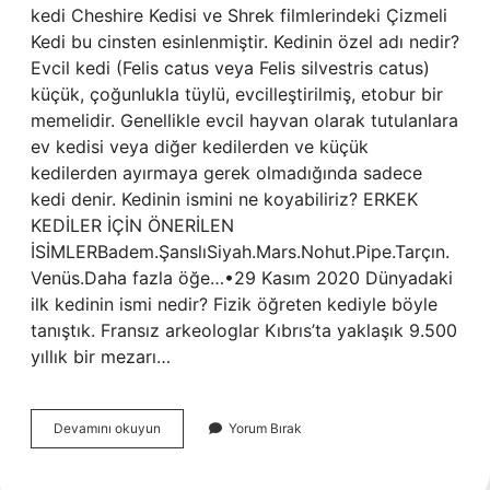
kedi Cheshire Kedisi ve Shrek filmlerindeki Çizmeli
Kedi bu cinsten esinlenmiştir. Kedinin özel adı nedir?
Evcil kedi (Felis catus veya Felis silvestris catus)
küçük, çoğunlukla tüylü, evcilleştirilmiş, etobur bir
memelidir. Genellikle evcil hayvan olarak tutulanlara
ev kedisi veya diğer kedilerden ve küçük
kedilerden ayırmaya gerek olmadığında sadece
kedi denir. Kedinin ismini ne koyabiliriz? ERKEK
KEDİLER İÇİN ÖNERİLEN
İSİMLERBadem.ŞanslıSiyah.Mars.Nohut.Pipe.Tarçın.
Venüs.Daha fazla öğe…•29 Kasım 2020 Dünyadaki
ilk kedinin ismi nedir? Fizik öğreten kediyle böyle
tanıştık. Fransız arkeologlar Kıbrıs’ta yaklaşık 9.500
yıllık bir mezarı…
Cizmeli
Devamını okuyun
Yorum Bırak
Kedinin
Ismi
Ne