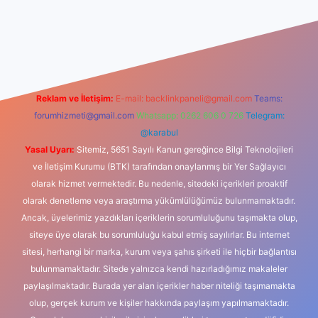
xbet güncel giriş
betexper indir
Reklam ve İletişim:
E-mail:
backlinkpaneli@gmail.com
Teams:
forumhizmeti@gmail.com
Whatsapp: 0262 606 0 726
Telegram:
@karabul
Yasal Uyarı:
Sitemiz, 5651 Sayılı Kanun gereğince Bilgi Teknolojileri
ve İletişim Kurumu (BTK) tarafından onaylanmış bir Yer Sağlayıcı
olarak hizmet vermektedir. Bu nedenle, sitedeki içerikleri proaktif
olarak denetleme veya araştırma yükümlülüğümüz bulunmamaktadır.
Ancak, üyelerimiz yazdıkları içeriklerin sorumluluğunu taşımakta olup,
siteye üye olarak bu sorumluluğu kabul etmiş sayılırlar. Bu internet
sitesi, herhangi bir marka, kurum veya şahıs şirketi ile hiçbir bağlantısı
bulunmamaktadır. Sitede yalnızca kendi hazırladığımız makaleler
paylaşılmaktadır. Burada yer alan içerikler haber niteliği taşımamakta
olup, gerçek kurum ve kişiler hakkında paylaşım yapılmamaktadır.