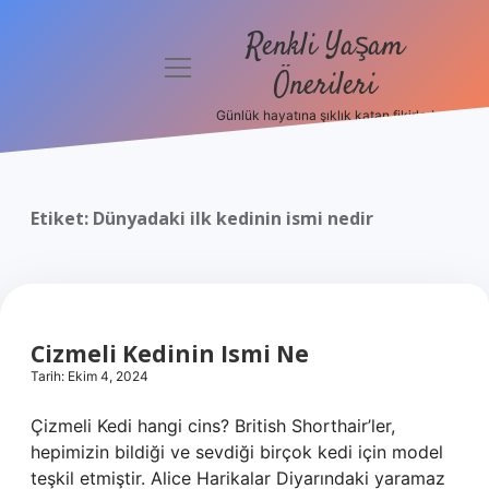
Renkli Yaşam
menüyü
Önerileri
aç
Günlük hayatına şıklık katan fikirler!
Anasayfa
Gizlilik
Politikası
Etiket:
Dünyadaki ilk kedinin ismi nedir
Yasal Uyarı
Hakkımızda
Cizmeli Kedinin Ismi Ne
Tarih: Ekim 4, 2024
Çizmeli Kedi hangi cins? British Shorthair’ler,
hepimizin bildiği ve sevdiği birçok kedi için model
teşkil etmiştir. Alice Harikalar Diyarındaki yaramaz