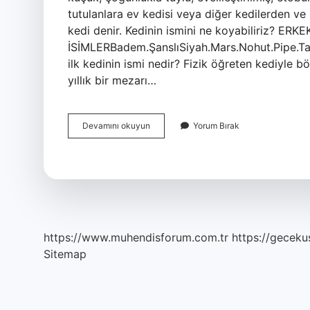
tutulanlara ev kedisi veya diğer kedilerden 
kedi denir. Kedinin ismini ne koyabiliriz? E
İSİMLERBadem.ŞanslıSiyah.Mars.Nohut.Pipe.T
ilk kedinin ismi nedir? Fizik öğreten kediyle bö
yıllık bir mezarı…
Cizmeli
Devamını okuyun
Yorum Bırak
Kedinin
Ismi
Ne
https://www.muhendisforum.com.tr
https://gecekus
Sitemap