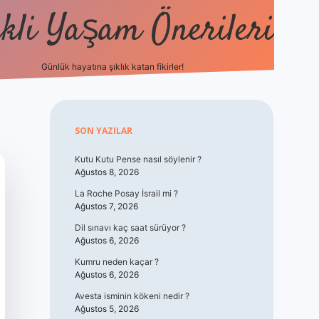
kli Yaşam Önerileri
Günlük hayatına şıklık katan fikirler!
elexbet günc
Sidebar
SON YAZILAR
Kutu Kutu Pense nasıl söylenir ?
Ağustos 8, 2026
La Roche Posay İsrail mi ?
Ağustos 7, 2026
Dil sınavı kaç saat sürüyor ?
Ağustos 6, 2026
Kumru neden kaçar ?
Ağustos 6, 2026
Avesta isminin kökeni nedir ?
Ağustos 5, 2026