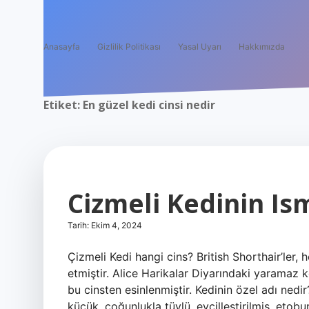
Anasayfa
Gizlilik Politikası
Yasal Uyarı
Hakkımızda
Etiket:
En güzel kedi cinsi nedir
Cizmeli Kedinin Is
Tarih: Ekim 4, 2024
Çizmeli Kedi hangi cins? British Shorthair’ler, 
etmiştir. Alice Harikalar Diyarındaki yaramaz k
bu cinsten esinlenmiştir. Kedinin özel adı nedir?
küçük, çoğunlukla tüylü, evcilleştirilmiş, etobu