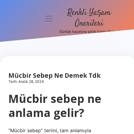
Renkli Yaşam
menüyü
Önerileri
aç
Günlük hayatına şıklık katan fikirler!
Anasayfa
Gizlilik
Politikası
Yasal Uyarı
Mücbir Sebep Ne Demek Tdk
Tarih: Aralık 28, 2024
Hakkımızda
Mücbir sebep ne
anlama gelir?
“Mücbir sebep” terimi, tam anlamıyla