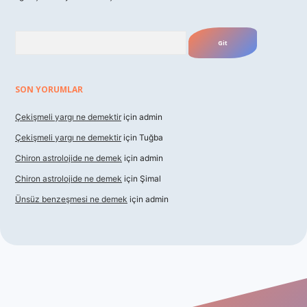
Arama
SON YORUMLAR
Çekişmeli yargı ne demektir
için
admin
Çekişmeli yargı ne demektir
için
Tuğba
Chiron astrolojide ne demek
için
admin
Chiron astrolojide ne demek
için
Şimal
Ünsüz benzeşmesi ne demek
için
admin
riş
betexper indir