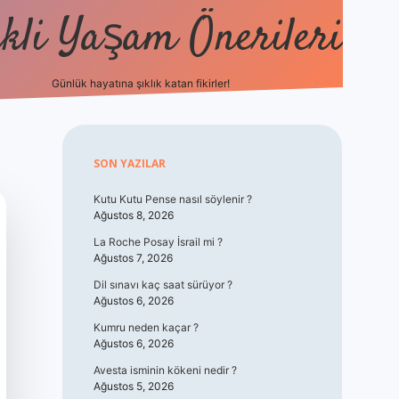
kli Yaşam Önerileri
Günlük hayatına şıklık katan fikirler!
elexbet günc
Sidebar
SON YAZILAR
Kutu Kutu Pense nasıl söylenir ?
Ağustos 8, 2026
La Roche Posay İsrail mi ?
Ağustos 7, 2026
Dil sınavı kaç saat sürüyor ?
Ağustos 6, 2026
Kumru neden kaçar ?
Ağustos 6, 2026
Avesta isminin kökeni nedir ?
Ağustos 5, 2026