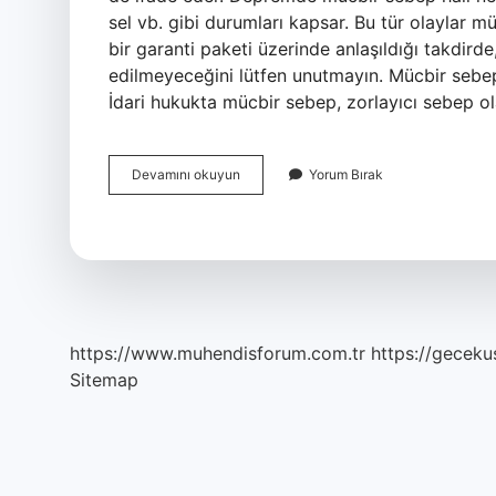
sel vb. gibi durumları kapsar. Bu tür olaylar mü
bir garanti paketi üzerinde anlaşıldığı takdir
edilmeyeceğini lütfen unutmayın. Mücbir sebe
İdari hukukta mücbir sebep, zorlayıcı sebep ol
Mücbir
Devamını okuyun
Yorum Bırak
Sebep
Ne
Demek
Tdk
https://www.muhendisforum.com.tr
https://gecekus
Sitemap