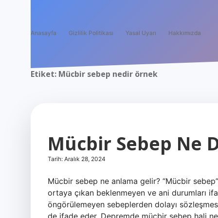
Anasayfa
Gizlilik Politikası
Yasal Uyarı
Hakkımızda
Etiket:
Mücbir sebep nedir örnek
Mücbir Sebep Ne 
Tarih: Aralık 28, 2024
Mücbir sebep ne anlama gelir? “Mücbir sebep”
ortaya çıkan beklenmeyen ve ani durumları ifad
öngörülemeyen sebeplerden dolayı sözleşmesel
de ifade eder. Depremde mücbir sebep hali ne