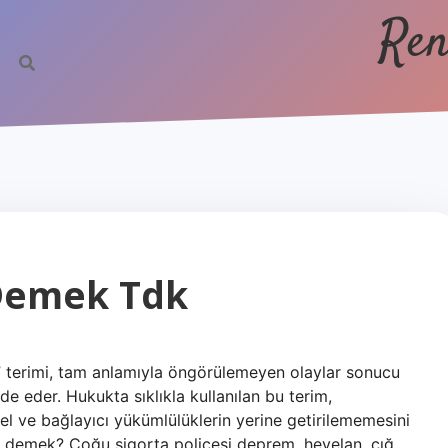
Ren
Demek Tdk
 terimi, tam anlamıyla öngörülemeyen olaylar sonucu
e eder. Hukukta sıklıkla kullanılan bu terim,
 ve bağlayıcı yükümlülüklerin yerine getirilememesini
 demek? Çoğu sigorta poliçesi deprem, heyelan, çığ,