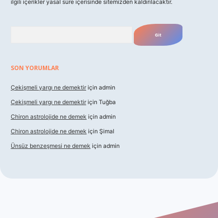
ilgili içerikler yasal süre içerisinde sitemizden kaldırılacaktır.
Arama
SON YORUMLAR
Çekişmeli yargı ne demektir
için
admin
Çekişmeli yargı ne demektir
için
Tuğba
Chiron astrolojide ne demek
için
admin
Chiron astrolojide ne demek
için
Şimal
Ünsüz benzeşmesi ne demek
için
admin
 giriş
betexper indir