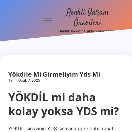
Renkli Yaşam
menüyü
Önerileri
aç
Günlük hayatına şıklık katan fikirler!
Anasayfa
Gizlilik
Politikası
Yasal Uyarı
Yökdile Mi Girmeliyim Yds Mi
Tarih: Ocak 7, 2025
Hakkımızda
YÖKDİL mi daha
kolay yoksa YDS mi?
YÖKDİL sınavının YDS sınavına göre daha rahat