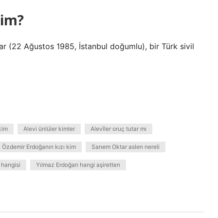
kim?
(22 Ağustos 1985, İstanbul doğumlu), bir Türk sivil
 kim
Alevi ünlüler kimler
Alevîler oruç tutar mı
Özdemir Erdoğanın kızı kim
Sanem Oktar aslen nereli
 hangisi
Yılmaz Erdoğan hangi aşiretten