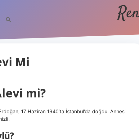
Ren
vi Mi
levi mi?
 Erdoğan, 17 Haziran 1940’ta İstanbul’da doğdu. Annesi
izli.
ylü?