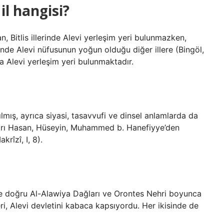
il hangisi?
n, Bitlis illerinde Alevi yerleşim yeri bulunmazken,
nde Alevi nüfusunun yoğun olduğu diğer illere (Bingöl,
la Alevi yerleşim yeri bulunmaktadır.
ılmış, ayrıca siyasi, tasavvufi ve dinsel anlamlarda da
ulları Hasan, Hüseyin, Muhammed b. Hanefiyye’den
rîzî, I, 8).
ye doğru Al-Alawiya Dağları ve Orontes Nehri boyunca
ri, Alevi devletini kabaca kapsıyordu. Her ikisinde de