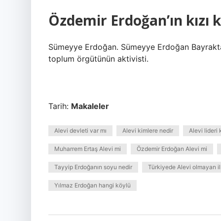
Özdemir Erdoğan’ın kızı 
Sümeyye Erdoğan. Sümeyye Erdoğan Bayraktar 
toplum örgütünün aktivisti.
Tarih:
Makaleler
Alevi devleti var mı
Alevi kimlere nedir
Alevi lideri
Muharrem Ertaş Alevi mi
Özdemir Erdoğan Alevi mi
Tayyip Erdoğanın soyu nedir
Türkiyede Alevi olmayan il
Yılmaz Erdoğan hangi köylü