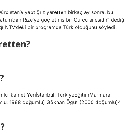
rcistan’a yaptığı ziyaretten birkaç ay sonra, bu
atum’dan Rize’ye göç etmiş bir Gürcü ailesidir” dediği
dığı NTV’deki bir programda Türk olduğunu söyledi.
retten?
?
mlu İkamet Yeriİstanbul, TürkiyeEğitimMarmara
ğumlu; 1998 doğumlu) Gökhan Öğüt (2000 doğumlu)4
u?