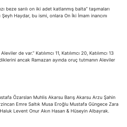
zı beze sarılı on iki adet katlanmış balta” taşımaları
ı Şeyh Haydar, bu ismi, onlara On İki İmam inancını
viler de var.” Katılımcı 11, Katılımcı 20, Katılımcı 13
diklerini ancak Ramazan ayında oruç tutmanın Aleviler
ustafa Özarslan Muhlis Akarsu Barış Akarsu Arzu Şahin
Erzincan Emre Saltık Musa Eroğlu Mustafa Güngece Zara
 Haluk Levent Onur Akın Hasan & Hüseyin Albayrak.