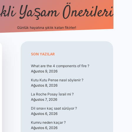
kli Yaşam Önerileri
Günlük hayatına şıklık katan fikirler!
elexbet güncel giri
Sidebar
SON YAZILAR
What are the 4 components of fire ?
Ağustos 9, 2026
Kutu Kutu Pense nasıl söylenir ?
Ağustos 8, 2026
La Roche Posay İsrail mi ?
Ağustos 7, 2026
Dil sınavı kaç saat sürüyor ?
Ağustos 6, 2026
Kumru neden kaçar ?
Ağustos 6, 2026