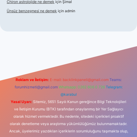
Chiron astrolojide ne demek
için
Şimal
Ünsüz benzeşmesi ne demek
için
admin
texper indir
Reklam ve İletişim:
E-mail:
backlinkpaneli@gmail.com
Teams:
forumhizmeti@gmail.com
Whatsapp: 0262 606 0 726
Telegram:
@karabul
Yasal Uyarı:
Sitemiz, 5651 Sayılı Kanun gereğince Bilgi Teknolojileri
ve İletişim Kurumu (BTK) tarafından onaylanmış bir Yer Sağlayıcı
olarak hizmet vermektedir. Bu nedenle, sitedeki içerikleri proaktif
olarak denetleme veya araştırma yükümlülüğümüz bulunmamaktadır.
Ancak, üyelerimiz yazdıkları içeriklerin sorumluluğunu taşımakta olup,