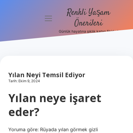
Renkli Yaşam
menüyü
Önerileri
aç
Günlük hayatına şıklık katan fikirler!
Anasayfa
Gizlilik
Politikası
Yasal Uyarı
Yılan Neyi Temsil Ediyor
Tarih: Ekim 9, 2024
Hakkımızda
Yılan neye işaret
eder?
Yoruma göre: Rüyada yılan görmek gizli