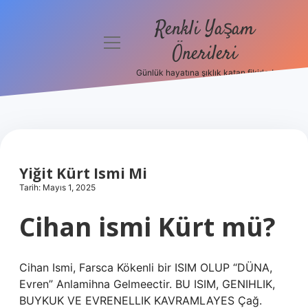
Renkli Yaşam
menüyü
Önerileri
aç
Günlük hayatına şıklık katan fikirler!
Anasayfa
Gizlilik
Politikası
Yasal Uyarı
Yiğit Kürt Ismi Mi
Tarih: Mayıs 1, 2025
Hakkımızda
Cihan ismi Kürt mü?
Cihan Ismi, Farsca Kökenli bir ISIM OLUP “DÜNA,
Evren” Anlamihna Gelmeectir. BU ISIM, GENIHLIK,
BUYKUK VE EVRENELLIK KAVRAMLAYES Çağ.