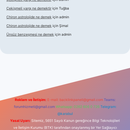
Çekişmeli yargı ne demektir
için
Tuğba
Chiron astrolojide ne demek
için
admin
Chiron astrolojide ne demek
için
Şimal
Ünsüz benzeşmesi ne demek
için
admin
 güncel giriş
betexper indir
Reklam ve İletişim:
E-mail:
backlinkpaneli@gmail.com
Teams:
forumhizmeti@gmail.com
Whatsapp: 0262 606 0 726
Telegram:
@karabul
Yasal Uyarı:
Sitemiz, 5651 Sayılı Kanun gereğince Bilgi Teknolojileri
ve İletişim Kurumu (BTK) tarafından onaylanmış bir Yer Sağlayıcı