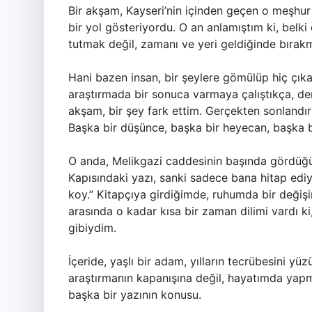
Bir akşam, Kayseri’nin içinden geçen o meşhu
bir yol gösteriyordu. O an anlamıştım ki, belk
tutmak değil, zamanı ve yeri geldiğinde bırakm
Hani bazen insan, bir şeylere gömülüp hiç çık
araştırmada bir sonuca varmaya çalıştıkça, de
akşam, bir şey fark ettim. Gerçekten sonlandı
Başka bir düşünce, başka bir heyecan, başka bi
O anda, Melikgazi caddesinin başında gördüğüm 
Kapısındaki yazı, sanki sadece bana hitap ediy
koy.” Kitapçıya girdiğimde, ruhumda bir değişi
arasında o kadar kısa bir zaman dilimi vardı k
gibiydim.
İçeride, yaşlı bir adam, yılların tecrübesini yü
araştırmanın kapanışına değil, hayatımda ya
başka bir yazının konusu.