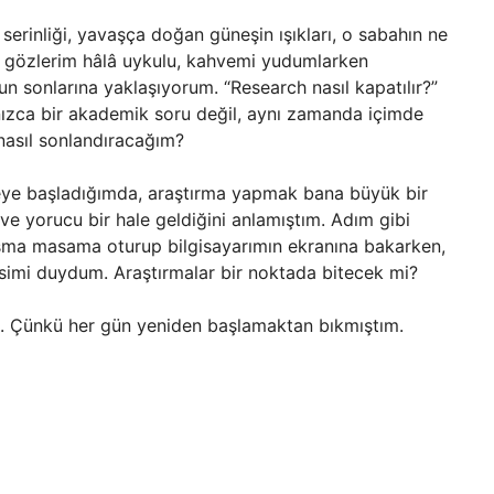
 serinliği, yavaşça doğan güneşin ışıkları, o sabahın ne
, gözlerim hâlâ uykulu, kahvemi yudumlarken
un sonlarına yaklaşıyorum. “Research nasıl kapatılır?”
nızca bir akademik soru değil, aynı zamanda içimde
u nasıl sonlandıracağım?
iteye başladığımda, araştırma yapmak bana büyük bir
e yorucu bir hale geldiğini anlamıştım. Adım gibi
lışma masama oturup bilgisayarımın ekranına bakarken,
sesimi duydum. Araştırmalar bir noktada bitecek mi?
i. Çünkü her gün yeniden başlamaktan bıkmıştım.