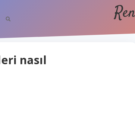
Ren
ri nasıl