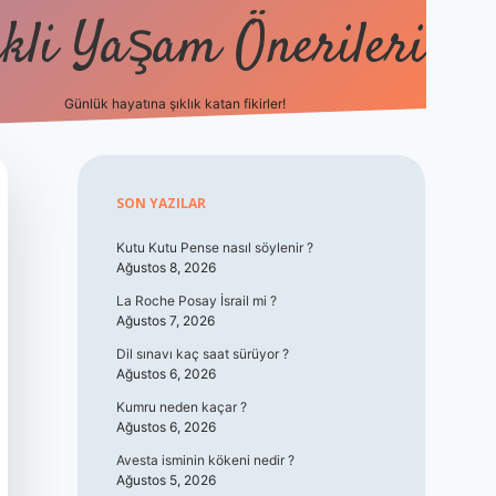
kli Yaşam Önerileri
Günlük hayatına şıklık katan fikirler!
elexbet güncel 
Sidebar
SON YAZILAR
Kutu Kutu Pense nasıl söylenir ?
Ağustos 8, 2026
La Roche Posay İsrail mi ?
Ağustos 7, 2026
Dil sınavı kaç saat sürüyor ?
Ağustos 6, 2026
Kumru neden kaçar ?
Ağustos 6, 2026
Avesta isminin kökeni nedir ?
Ağustos 5, 2026