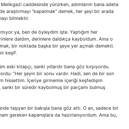
r Melikgazi caddesinde yürürken, adımlarım bana adeta
i de araştırmayı “kapatmak” demek, her şeyi bir arada
ayı bilmektir.
amıyor ya, ben de öyleydim işte. Yaptığım her
rinlere daldım, derinlere daldıkça kayboldum. Ama o
rmak, bir noktada başka bir şeye yer açmak demekti.
r keşif.
eski kitapçı, sanki yıllardır bana göz kırpıyordu.
ordu: “Her şeyin bir sonu vardır. Hadi, sen de bir son
m hissettim. İçeriye girmemle içeriği keşfedişim
i, sanki bir süredir kaybolmuş bir parçamı bulmuş
zünde taşıyan bir bakışla bana göz attı. O an, sadece bir
pmam gereken kapanışlara da hazırlanıyordum. Ama bu,