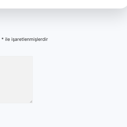
r
*
ile işaretlenmişlerdir