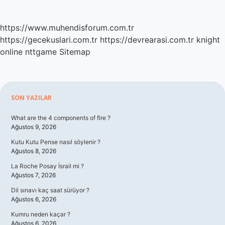
https://www.muhendisforum.com.tr
https://gecekuslari.com.tr
https://devrearasi.com.tr
knight
online
nttgame
Sitemap
Sidebar
SON YAZILAR
What are the 4 components of fire ?
Ağustos 9, 2026
Kutu Kutu Pense nasıl söylenir ?
Ağustos 8, 2026
La Roche Posay İsrail mi ?
Ağustos 7, 2026
Dil sınavı kaç saat sürüyor ?
Ağustos 6, 2026
Kumru neden kaçar ?
Ağustos 6, 2026