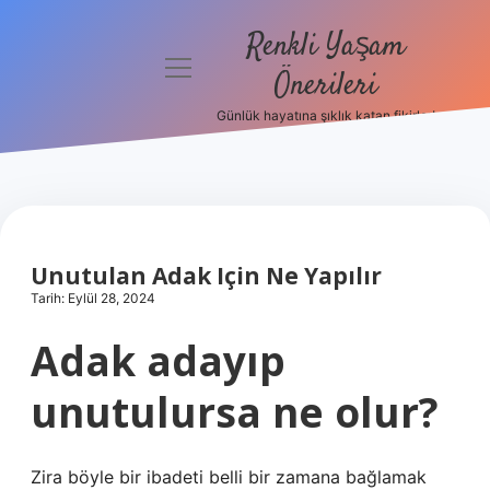
Renkli Yaşam
menüyü
Önerileri
aç
Günlük hayatına şıklık katan fikirler!
Anasayfa
Gizlilik
Politikası
Yasal Uyarı
Unutulan Adak Için Ne Yapılır
Tarih: Eylül 28, 2024
Hakkımızda
Adak adayıp
unutulursa ne olur?
Zira böyle bir ibadeti belli bir zamana bağlamak