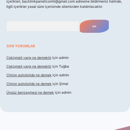
içerikleri,
backlinkpanelicomtr@gmail.com
adresine bildirmeniz halinde,
ilgili içerikler yasal süre içerisinde sitemizden kaldırılacaktır.
Arama
SON YORUMLAR
Çekişmeli yargı ne demektir
için
admin
Çekişmeli yargı ne demektir
için
Tuğba
Chiron astrolojide ne demek
için
admin
Chiron astrolojide ne demek
için
Şimal
Ünsüz benzeşmesi ne demek
için
admin
texper indir