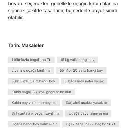
boyutu seçenekleri genellikle uçağın kabin alanına
sığacak şekilde tasarlanır, bu nedenle boyut sınırlı
olabilir.
Tarih:
Makaleler
1 kilo fazla bagaj kaç TL
15 kg valiz hangi boy
2 valizle uçağa binilir mi
55x40x20 valiz hangi boy
80x50x30 valiz hangi boy
El bagajında neler yasak
Kabin bagajı 8 kiloyu geçerse ne olur
Kabin boy valiz orta boy mu
Şarj aleti uçakta yasak mı
Sırt çantası el bagajı sayılır mı
Uçağa bavul alınıyor mu
Uçağa hangi boy valiz alınır
Uçak bagaj hakkı kaç kg 2024