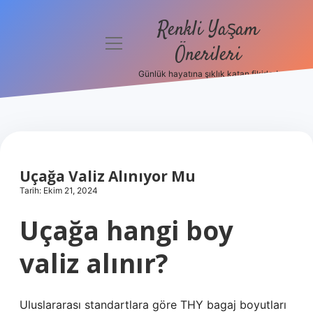
Renkli Yaşam
menüyü
Önerileri
aç
Günlük hayatına şıklık katan fikirler!
Anasayfa
Gizlilik
Politikası
Yasal Uyarı
Uçağa Valiz Alınıyor Mu
Tarih: Ekim 21, 2024
Hakkımızda
Uçağa hangi boy
valiz alınır?
Uluslararası standartlara göre THY bagaj boyutları