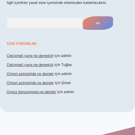
ilgili içerikler yasal süre içerisinde sitemizden kaldırılacaktır.
Arama
SON YORUMLAR
Çekişmeli yargı ne demektir
için
admin
Çekişmeli yargı ne demektir
için
Tuğba
Chiron astrolojide ne demek
için
admin
Chiron astrolojide ne demek
için
Şimal
Ünsüz benzeşmesi ne demek
için
admin
giriş
betexper indir