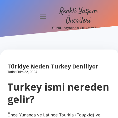
Renkli Yaşam
menüyü
Önerileri
aç
Günlük hayatına şıklık katan fikirler!
Anasayfa
Gizlilik
Politikası
Yasal Uyarı
Türkiye Neden Turkey Deniliyor
Tarih: Ekim 22, 2024
Hakkımızda
Turkey ismi nereden
gelir?
Önce Yunanca ve Latince Tourkia (Τουρκία) ve