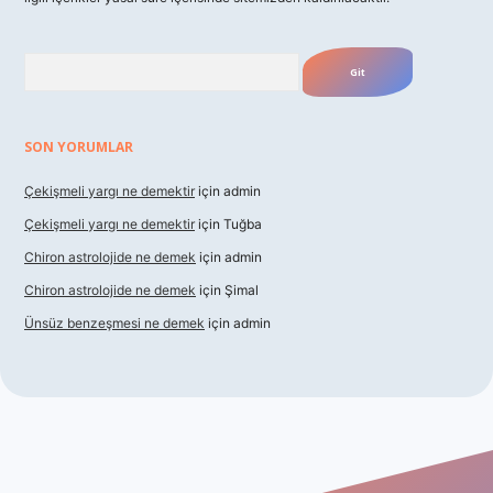
Arama
SON YORUMLAR
Çekişmeli yargı ne demektir
için
admin
Çekişmeli yargı ne demektir
için
Tuğba
Chiron astrolojide ne demek
için
admin
Chiron astrolojide ne demek
için
Şimal
Ünsüz benzeşmesi ne demek
için
admin
 giriş
betexper indir