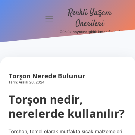
Renkli Yaşam
menüyü
Önerileri
aç
Günlük hayatına şıklık katan fikirler!
Anasayfa
Gizlilik
Politikası
Yasal Uyarı
Torşon Nerede Bulunur
Tarih: Aralık 20, 2024
Hakkımızda
Torşon nedir,
nerelerde kullanılır?
Torchon, temel olarak mutfakta sıcak malzemeleri