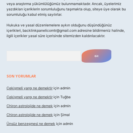
veya araştırma yükümlülüğümüz bulunmamaktadır. Ancak, üyelerimiz
yazdıkları içeriklerin sorumluluğunu taşımakta olup, siteye üye olarak bu
sorumluluğu kabul etmiş sayılırlar.
Hukuka ve yasal düzenlemelere aykırı olduğunu düşündüğünüz
içerikleri,
backlinkpanelicomtr@gmail.com
adresine bildirmeniz halinde,
ilgili içerikler yasal süre içerisinde sitemizden kaldırılacaktır.
Arama
SON YORUMLAR
Çekişmeli yargı ne demektir
için
admin
Çekişmeli yargı ne demektir
için
Tuğba
Chiron astrolojide ne demek
için
admin
Chiron astrolojide ne demek
için
Şimal
Ünsüz benzeşmesi ne demek
için
admin