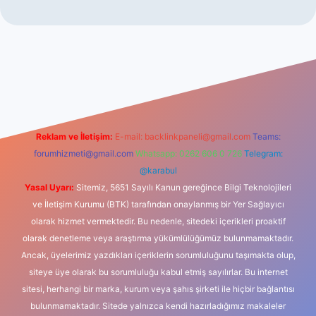
 giriş
betexper indir
Reklam ve İletişim:
E-mail:
backlinkpaneli@gmail.com
Teams:
forumhizmeti@gmail.com
Whatsapp: 0262 606 0 726
Telegram:
@karabul
Yasal Uyarı:
Sitemiz, 5651 Sayılı Kanun gereğince Bilgi Teknolojileri
ve İletişim Kurumu (BTK) tarafından onaylanmış bir Yer Sağlayıcı
olarak hizmet vermektedir. Bu nedenle, sitedeki içerikleri proaktif
olarak denetleme veya araştırma yükümlülüğümüz bulunmamaktadır.
Ancak, üyelerimiz yazdıkları içeriklerin sorumluluğunu taşımakta olup,
siteye üye olarak bu sorumluluğu kabul etmiş sayılırlar. Bu internet
sitesi, herhangi bir marka, kurum veya şahıs şirketi ile hiçbir bağlantısı
bulunmamaktadır. Sitede yalnızca kendi hazırladığımız makaleler