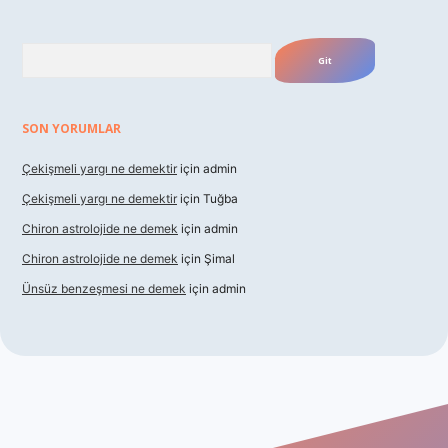
Arama
SON YORUMLAR
Çekişmeli yargı ne demektir
için
admin
Çekişmeli yargı ne demektir
için
Tuğba
Chiron astrolojide ne demek
için
admin
Chiron astrolojide ne demek
için
Şimal
Ünsüz benzeşmesi ne demek
için
admin
exper indir