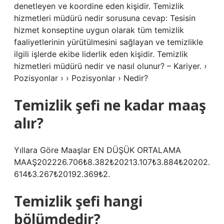
denetleyen ve koordine eden kişidir. Temizlik
hizmetleri müdürü nedir sorusuna cevap: Tesisin
hizmet konseptine uygun olarak tüm temizlik
faaliyetlerinin yürütülmesini sağlayan ve temizlikle
ilgili işlerde ekibe liderlik eden kişidir. Temizlik
hizmetleri müdürü nedir ve nasıl olunur? – Kariyer. ›
Pozisyonlar › › Pozisyonlar › Nedir?
Temizlik şefi ne kadar maaş
alır?
Yıllara Göre Maaşlar EN DÜŞÜK ORTALAMA
MAAŞ202226.706₺8.382₺20213.107₺3.884₺20202.
614₺3.267₺20192.369₺2.
Temizlik şefi hangi
bölümdedir?