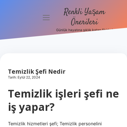
Renkli Yaşam
menüyü
Önerileri
aç
Günlük hayatına şıklık katan fikirler!
Anasayfa
Gizlilik
Politikası
Yasal Uyarı
Temizlik Şefi Nedir
Tarih: Eylül 22, 2024
Hakkımızda
Temizlik işleri şefi ne
iş yapar?
Temizlik hizmetleri şefi; Temizlik personelini