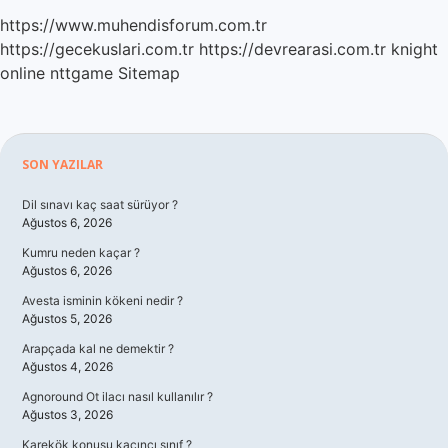
https://www.muhendisforum.com.tr
https://gecekuslari.com.tr
https://devrearasi.com.tr
knight
online
nttgame
Sitemap
Sidebar
SON YAZILAR
Dil sınavı kaç saat sürüyor ?
Ağustos 6, 2026
Kumru neden kaçar ?
Ağustos 6, 2026
Avesta isminin kökeni nedir ?
Ağustos 5, 2026
Arapçada kal ne demektir ?
Ağustos 4, 2026
Agnoround Ot ilacı nasıl kullanılır ?
Ağustos 3, 2026
Karekök konusu kaçıncı sınıf ?