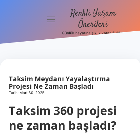
Renkli Yaşam
menüyü
Önerileri
aç
Günlük hayatına şıklık katan fikirler!
Anasayfa
Gizlilik
Politikası
Yasal Uyarı
Taksim Meydanı Yayalaştırma
Projesi Ne Zaman Başladı
Hakkımızda
Tarih: Mart 30, 2025
Taksim 360 projesi
ne zaman başladı?