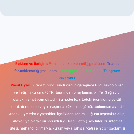
etexper indir
Reklam ve İletişim:
E-mail:
backlinkpaneli@gmail.com
Teams:
forumhizmeti@gmail.com
Whatsapp: 0262 606 0 726
Telegram:
@karabul
Yasal Uyarı:
Sitemiz, 5651 Sayılı Kanun gereğince Bilgi Teknolojileri
ve İletişim Kurumu (BTK) tarafından onaylanmış bir Yer Sağlayıcı
olarak hizmet vermektedir. Bu nedenle, sitedeki içerikleri proaktif
olarak denetleme veya araştırma yükümlülüğümüz bulunmamaktadır.
Ancak, üyelerimiz yazdıkları içeriklerin sorumluluğunu taşımakta olup,
siteye üye olarak bu sorumluluğu kabul etmiş sayılırlar. Bu internet
sitesi, herhangi bir marka, kurum veya şahıs şirketi ile hiçbir bağlantısı