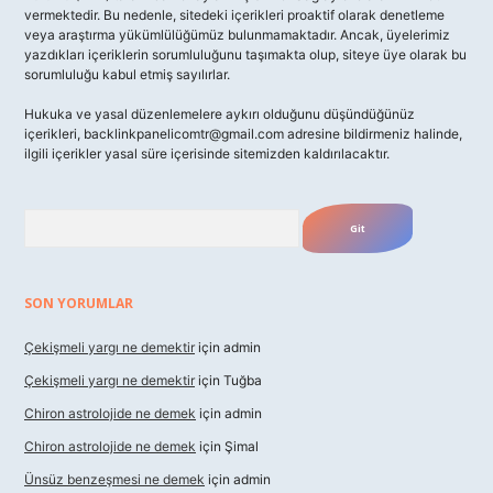
vermektedir. Bu nedenle, sitedeki içerikleri proaktif olarak denetleme
veya araştırma yükümlülüğümüz bulunmamaktadır. Ancak, üyelerimiz
yazdıkları içeriklerin sorumluluğunu taşımakta olup, siteye üye olarak bu
sorumluluğu kabul etmiş sayılırlar.
Hukuka ve yasal düzenlemelere aykırı olduğunu düşündüğünüz
içerikleri,
backlinkpanelicomtr@gmail.com
adresine bildirmeniz halinde,
ilgili içerikler yasal süre içerisinde sitemizden kaldırılacaktır.
Arama
SON YORUMLAR
Çekişmeli yargı ne demektir
için
admin
Çekişmeli yargı ne demektir
için
Tuğba
Chiron astrolojide ne demek
için
admin
Chiron astrolojide ne demek
için
Şimal
Ünsüz benzeşmesi ne demek
için
admin