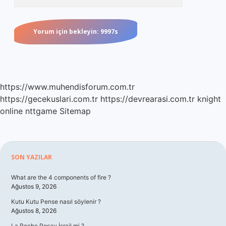
https://www.muhendisforum.com.tr
https://gecekuslari.com.tr
https://devrearasi.com.tr
knight
online
nttgame
Sitemap
Sidebar
SON YAZILAR
What are the 4 components of fire ?
Ağustos 9, 2026
Kutu Kutu Pense nasıl söylenir ?
Ağustos 8, 2026
La Roche Posay İsrail mi ?