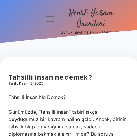
Renkli Yaşam
menüyü
Önerileri
aç
Günlük hayatına şıklık katan fikirler!
Anasayfa
Gizlilik
Politikası
Yasal Uyarı
Tahsilli insan ne demek ?
Tarih: Kasım 8, 2025
Hakkımızda
Tahsilli İnsan Ne Demek?
Günümüzde, “tahsilli insan” tabiri sıkça
duyduğumuz bir kavram haline geldi. Ancak, birinin
tahsilli olup olmadığını anlamak, sadece
diplomasına bakmakla sınırlı mıdır? Bu soruya