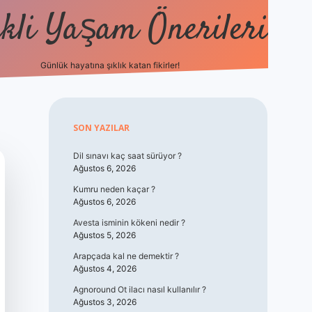
kli Yaşam Önerileri
Günlük hayatına şıklık katan fikirler!
elexbet güncel giriş
betexper
Sidebar
SON YAZILAR
Dil sınavı kaç saat sürüyor ?
Ağustos 6, 2026
Kumru neden kaçar ?
Ağustos 6, 2026
Avesta isminin kökeni nedir ?
Ağustos 5, 2026
Arapçada kal ne demektir ?
Ağustos 4, 2026
Agnoround Ot ilacı nasıl kullanılır ?
Ağustos 3, 2026