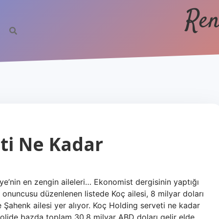
Ren
eti Ne Kadar
iye’nin en zengin aileleri… Ekonomist dergisinin yaptığı
 onuncusu düzenlenen listede Koç ailesi, 8 milyar doları
se Şahenk ailesi yer alıyor. Koç Holding serveti ne kadar
olide bazda toplam 30,8 milyar ABD doları gelir elde