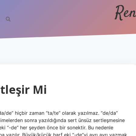
Ren
tleşir Mi
 “da/de” hiçbir zaman “ta/te” olarak yazılmaz. “de/da”
n kelimelerden sonra yazıldığında sert ünsüz sertleşmesine
i “-de” her şeyden önce bir sonektir. Bu nedenle
na yazılır. Büyük/küçük harf eki “-de”yi ayrı ayrı yazmak