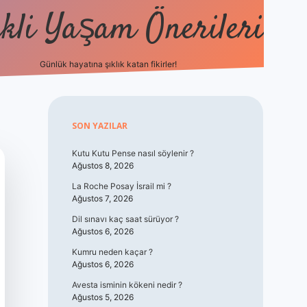
kli Yaşam Önerileri
Günlük hayatına şıklık katan fikirler!
elexbet güncel giriş
betexper i
Sidebar
SON YAZILAR
Kutu Kutu Pense nasıl söylenir ?
Ağustos 8, 2026
La Roche Posay İsrail mi ?
Ağustos 7, 2026
Dil sınavı kaç saat sürüyor ?
Ağustos 6, 2026
Kumru neden kaçar ?
Ağustos 6, 2026
Avesta isminin kökeni nedir ?
Ağustos 5, 2026