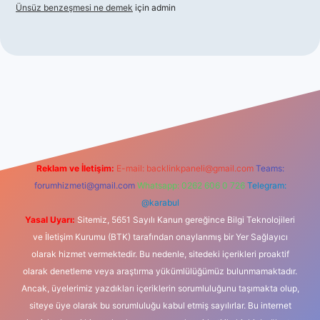
Ünsüz benzeşmesi ne demek
için
admin
etexper indir
Reklam ve İletişim:
E-mail:
backlinkpaneli@gmail.com
Teams:
forumhizmeti@gmail.com
Whatsapp: 0262 606 0 726
Telegram:
@karabul
Yasal Uyarı:
Sitemiz, 5651 Sayılı Kanun gereğince Bilgi Teknolojileri
ve İletişim Kurumu (BTK) tarafından onaylanmış bir Yer Sağlayıcı
olarak hizmet vermektedir. Bu nedenle, sitedeki içerikleri proaktif
olarak denetleme veya araştırma yükümlülüğümüz bulunmamaktadır.
Ancak, üyelerimiz yazdıkları içeriklerin sorumluluğunu taşımakta olup,
siteye üye olarak bu sorumluluğu kabul etmiş sayılırlar. Bu internet