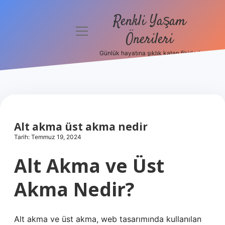
Renkli Yaşam
menüyü
Önerileri
aç
Günlük hayatına şıklık katan fikirler!
Anasayfa
Gizlilik
Politikası
Yasal Uyarı
Alt akma üst akma nedir
Tarih: Temmuz 19, 2024
Hakkımızda
Alt Akma ve Üst
Akma Nedir?
Alt akma ve üst akma, web tasarımında kullanılan