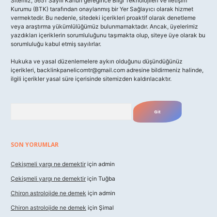
Sitemiz, 5651 Sayılı Kanun gereğince Bilgi Teknolojileri ve İletişim
Kurumu (BTK) tarafından onaylanmış bir Yer Sağlayıcı olarak hizmet
vermektedir. Bu nedenle, sitedeki içerikleri proaktif olarak denetleme
veya araştırma yükümlülüğümüz bulunmamaktadır. Ancak, üyelerimiz
yazdıkları içeriklerin sorumluluğunu taşımakta olup, siteye üye olarak bu
sorumluluğu kabul etmiş sayılırlar.
Hukuka ve yasal düzenlemelere aykırı olduğunu düşündüğünüz
içerikleri,
backlinkpanelicomtr@gmail.com
adresine bildirmeniz halinde,
ilgili içerikler yasal süre içerisinde sitemizden kaldırılacaktır.
Arama
SON YORUMLAR
Çekişmeli yargı ne demektir
için
admin
Çekişmeli yargı ne demektir
için
Tuğba
Chiron astrolojide ne demek
için
admin
Chiron astrolojide ne demek
için
Şimal