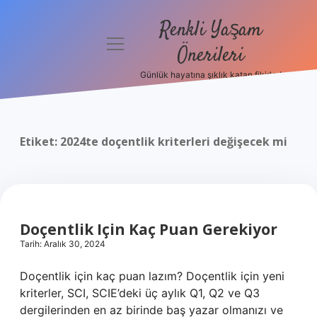
Renkli Yaşam
menüyü
Önerileri
aç
Günlük hayatına şıklık katan fikirler!
Anasayfa
Gizlilik
Politikası
Etiket:
2024te doçentlik kriterleri değişecek mi
Yasal Uyarı
Hakkımızda
Doçentlik Için Kaç Puan Gerekiyor
Tarih: Aralık 30, 2024
Doçentlik için kaç puan lazım? Doçentlik için yeni
kriterler, SCI, SCIE’deki üç aylık Q1, Q2 ve Q3
dergilerinden en az birinde baş yazar olmanızı ve