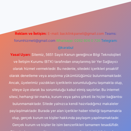
xbet güncel giriş
betexper indir
Reklam ve İletişim:
E-mail:
backlinkpaneli@gmail.com
Teams:
forumhizmeti@gmail.com
Whatsapp: 0262 606 0 726
Telegram:
@karabul
Yasal Uyarı:
Sitemiz, 5651 Sayılı Kanun gereğince Bilgi Teknolojileri
ve İletişim Kurumu (BTK) tarafından onaylanmış bir Yer Sağlayıcı
olarak hizmet vermektedir. Bu nedenle, sitedeki içerikleri proaktif
olarak denetleme veya araştırma yükümlülüğümüz bulunmamaktadır.
Ancak, üyelerimiz yazdıkları içeriklerin sorumluluğunu taşımakta olup,
siteye üye olarak bu sorumluluğu kabul etmiş sayılırlar. Bu internet
sitesi, herhangi bir marka, kurum veya şahıs şirketi ile hiçbir bağlantısı
bulunmamaktadır. Sitede yalnızca kendi hazırladığımız makaleler
paylaşılmaktadır. Burada yer alan içerikler haber niteliği taşımamakta
olup, gerçek kurum ve kişiler hakkında paylaşım yapılmamaktadır.
Gerçek kurum ve kişiler ile isim benzerlikleri tamamen tesadüfidir.