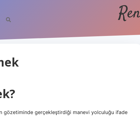
Ren
mek
ek?
in gözetiminde gerçekleştirdiği manevi yolculuğu ifade