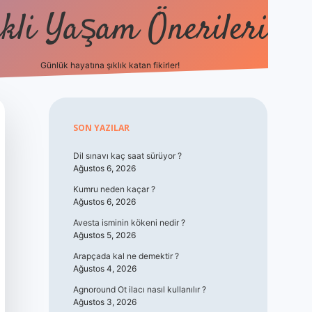
kli Yaşam Önerileri
Günlük hayatına şıklık katan fikirler!
elexbet güncel giri
Sidebar
SON YAZILAR
Dil sınavı kaç saat sürüyor ?
Ağustos 6, 2026
Kumru neden kaçar ?
Ağustos 6, 2026
Avesta isminin kökeni nedir ?
Ağustos 5, 2026
Arapçada kal ne demektir ?
Ağustos 4, 2026
Agnoround Ot ilacı nasıl kullanılır ?
Ağustos 3, 2026