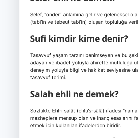
Selef, “önder” anlamına gelir ve geleneksel ol
(tabi’in ve tebeut tabi’in) oluşan topluluğa veril
Sufi kimdir kime denir?
Tasavvuf yaşam tarzını benimseyen ve bu şekil
adayan ve ibadet yoluyla ahirette mutluluğa ul
deneyim yoluyla bilgi ve hakikat seviyesine ul
tasavvuf terimi.
Salah ehli ne demek?
Sözlükte Ehl-i salât (ehlü’s-sâlâ) ifadesi “namaz
mezheplere mensup olan ve inanç esaslarını fa
etmek için kullanılan ifadelerden biridir.