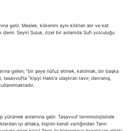
na gelir. Meslek, kökenini aynı kökten alır ve kat
ik denir. Seyiri Suluk, özel bir anlamda Sufi yolculuğu
rına gelen; “bir şeye nüfuz etmek, katılmak, bir başka
tasavvufta “kişiyi Hakk’a ulaştıran tavır, davranış,
kullanılmaktadır.
ip yürümek anlamına gelir. Tasavvuf terminolojisinde
ıklardan iyi ahlaka, kişinin kendi varlığından Tanrı
 yoluna giren kişiyi Tanrı ile birleşmeye hazırlayan ahlaki