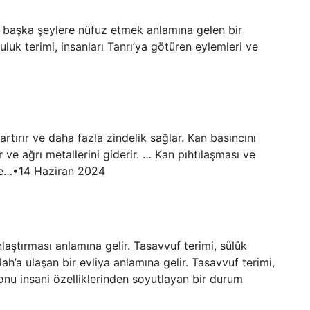
 başka şeylere nüfuz etmek anlamına gelen bir
luk terimi, insanları Tanrı’ya götüren eylemleri ve
rtırır ve daha fazla zindelik sağlar. Kan basıncını
 ve ağrı metallerini giderir. … Kan pıhtılaşması ve
ale…•14 Haziran 2024
laştırması anlamına gelir. Tasavvuf terimi, sülûk
h’a ulaşan bir evliya anlamına gelir. Tasavvuf terimi,
 onu insani özelliklerinden soyutlayan bir durum