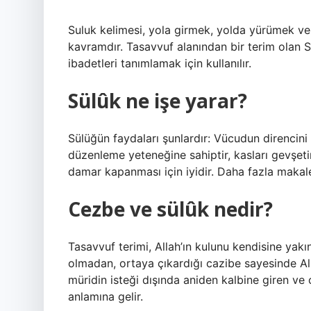
Suluk kelimesi, yola girmek, yolda yürümek ve
kavramdır. Tasavvuf alanından bir terim olan Su
ibadetleri tanımlamak için kullanılır.
Sülûk ne işe yarar?
Sülüğün faydaları şunlardır: Vücudun direncini a
düzenleme yeteneğine sahiptir, kasları gevşetir
damar kapanması için iyidir. Daha fazla mak
Cezbe ve sülûk nedir?
Tasavvuf terimi, Allah’ın kulunu kendisine yakın
olmadan, ortaya çıkardığı cazibe sayesinde Alla
müridin isteği dışında aniden kalbine giren ve
anlamına gelir.