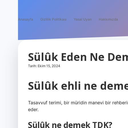
Anasayfa
Gizlilik Politikası
Yasal Uyarı
Hakkımızda
Sülûk Eden Ne De
Tarih: Ekim 15, 2024
Sülûk ehli ne dem
Tasavvuf terimi, bir müridin manevi bir rehber
eder.
Sülûk ne demek TDK?