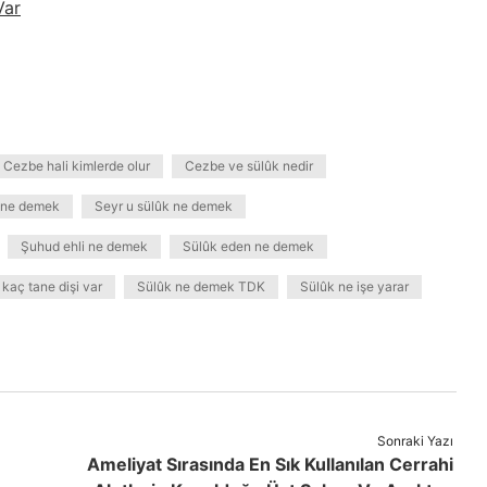
Var
Cezbe hali kimlerde olur
Cezbe ve sülûk nedir
i ne demek
Seyr u sülûk ne demek
Şuhud ehli ne demek
Sülûk eden ne demek
 kaç tane dişi var
Sülûk ne demek TDK
Sülûk ne işe yarar
Sonraki Yazı
Ameliyat Sırasında En Sık Kullanılan Cerrahi