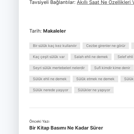
Tavsiyeli Bağlantılar:
Akıllı Saat Ne Özellikleri 
Tarih:
Makaleler
Bir sülûk kaç kez kullanılır
Cezbe girenler ne görür
Kaç çeşit sülûk var
Salah ehli ne demek
Selef ehl
Seyri sülük mertebeleri nelerdir
Sufi kimdir kime denir
Sülûk ehli ne demek
Sülûk etmek ne demek
Sülük
Sülük nerede yaşıyor
Sülükler ne yapıyor
Önceki Yazı
Bir Kitap Basımı Ne Kadar Sürer