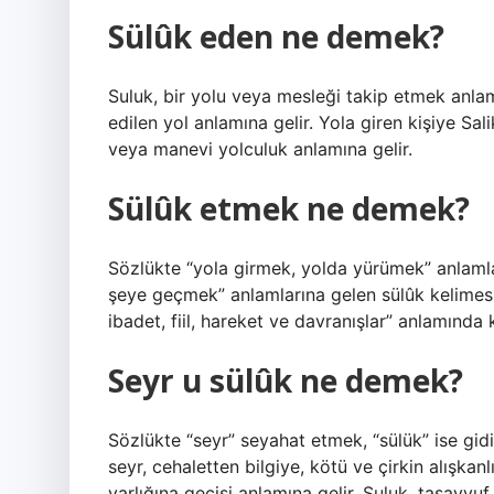
Sülûk eden ne demek?
Suluk, bir yolu veya mesleği takip etmek anlamı
edilen yol anlamına gelir. Yola giren kişiye Sal
veya manevi yolculuk anlamına gelir.
Sülûk etmek ne demek?
Sözlükte “yola girmek, yolda yürümek” anlamla
şeye geçmek” anlamlarına gelen sülûk kelimesi, 
ibadet, fiil, hareket ve davranışlar” anlamında 
Seyr u sülûk ne demek?
Sözlükte “seyr” seyahat etmek, “sülük” ise gid
seyr, cehaletten bilgiye, kötü ve çirkin alışkanl
varlığına geçişi anlamına gelir. Suluk, tasavvuf