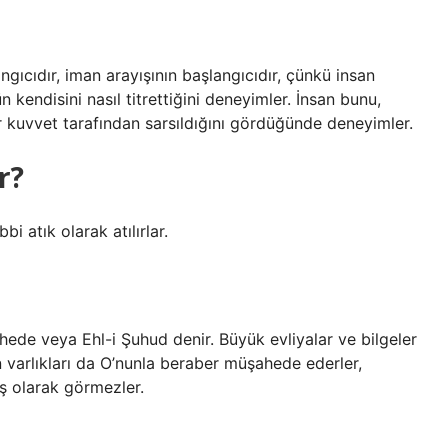
gıcıdır, iman arayışının başlangıcıdır, çünkü insan
n kendisini nasıl titrettiğini deneyimler. İnsan bunu,
ir kuvvet tarafından sarsıldığını gördüğünde deneyimler.
r?
bi atık olarak atılırlar.
ede veya Ehl-i Şuhud denir. Büyük evliyalar ve bilgeler
n varlıkları da O’nunla beraber müşahede ederler,
ş olarak görmezler.