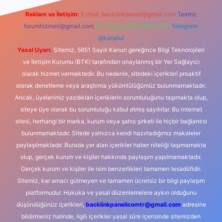
Reklam ve İletişim:
E-mail:
backlinkpaneli@gmail.com
Teams:
forumhizmeti@gmail.com
Whatsapp: 0262 606 0 726
Telegram:
@karabul
Yasal Uyarı:
Sitemiz, 5651 Sayılı Kanun gereğince Bilgi Teknolojileri
ve İletişim Kurumu (BTK) tarafından onaylanmış bir Yer Sağlayıcı
olarak hizmet vermektedir. Bu nedenle, sitedeki içerikleri proaktif
olarak denetleme veya araştırma yükümlülüğümüz bulunmamaktadır.
Ancak, üyelerimiz yazdıkları içeriklerin sorumluluğunu taşımakta olup,
siteye üye olarak bu sorumluluğu kabul etmiş sayılırlar. Bu internet
sitesi, herhangi bir marka, kurum veya şahıs şirketi ile hiçbir bağlantısı
bulunmamaktadır. Sitede yalnızca kendi hazırladığımız makaleler
paylaşılmaktadır. Burada yer alan içerikler haber niteliği taşımamakta
olup, gerçek kurum ve kişiler hakkında paylaşım yapılmamaktadır.
Gerçek kurum ve kişiler ile isim benzerlikleri tamamen tesadüfidir.
Sitemiz, kar amacı gütmeyen ve tamamen ücretsiz bir bilgi paylaşım
platformudur. Hukuka ve yasal düzenlemelere aykırı olduğunu
düşündüğünüz içerikleri,
backlinkpanelicomtr@gmail.com
adresine
bildirmeniz halinde, ilgili içerikler yasal süre içerisinde sitemizden