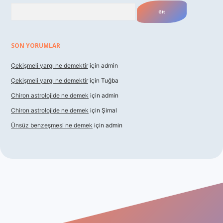
Arama
SON YORUMLAR
Çekişmeli yargı ne demektir
için
admin
Çekişmeli yargı ne demektir
için
Tuğba
Chiron astrolojide ne demek
için
admin
Chiron astrolojide ne demek
için
Şimal
Ünsüz benzeşmesi ne demek
için
admin
etexper indir