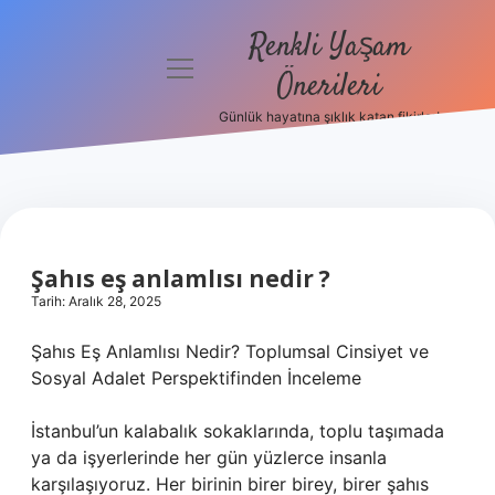
Renkli Yaşam
menüyü
Önerileri
aç
Günlük hayatına şıklık katan fikirler!
Anasayfa
Gizlilik
Politikası
Yasal Uyarı
Şahıs eş anlamlısı nedir ?
Tarih: Aralık 28, 2025
Hakkımızda
Şahıs Eş Anlamlısı Nedir? Toplumsal Cinsiyet ve
Sosyal Adalet Perspektifinden İnceleme
İstanbul’un kalabalık sokaklarında, toplu taşımada
ya da işyerlerinde her gün yüzlerce insanla
karşılaşıyoruz. Her birinin birer birey, birer şahıs