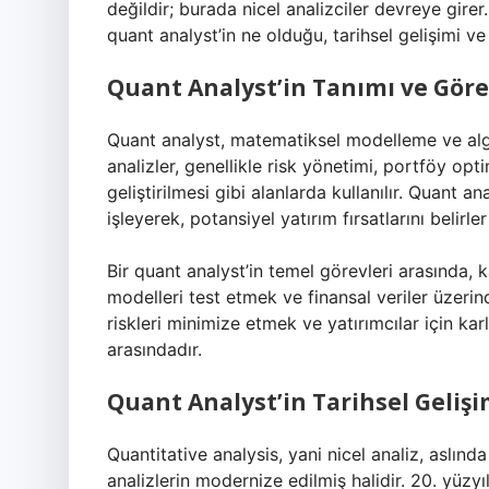
değildir; burada nicel analizciler devreye girer.
quant analyst’in ne olduğu, tarihsel gelişimi v
Quant Analyst’in Tanımı ve Göre
Quant analyst, matematiksel modelleme ve algor
analizler, genellikle risk yönetimi, portföy opt
geliştirilmesi gibi alanlarda kullanılır. Quant a
işleyerek, potansiyel yatırım fırsatlarını belirl
Bir quant analyst’in temel görevleri arasında,
modelleri test etmek ve finansal veriler üzeri
riskleri minimize etmek ve yatırımcılar için ka
arasındadır.
Quant Analyst’in Tarihsel Gelişi
Quantitative analysis, yani nicel analiz, aslınd
analizlerin modernize edilmiş halidir. 20. yüzy