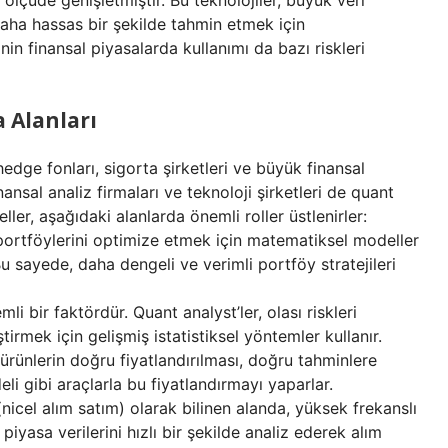
i ölçüde genişletmiştir. Bu teknolojiler, büyük veri
daha hassas bir şekilde tahmin etmek için
in finansal piyasalarda kullanımı da bazı riskleri
 Alanları
 hedge fonları, sigorta şirketleri ve büyük finansal
ansal analiz firmaları ve teknoloji şirketleri de quant
ler, aşağıdaki alanlarda önemli roller üstlenirler:
m portföylerini optimize etmek için matematiksel modeller
Bu sayede, daha dengeli ve verimli portföy stratejileri
li bir faktördür. Quant analyst’ler, olası riskleri
tirmek için gelişmiş istatistiksel yöntemler kullanır.
ürünlerin doğru fiyatlandırılması, doğru tahminlere
li gibi araçlarla bu fiyatlandırmayı yaparlar.
 (nicel alım satım) olarak bilinen alanda, yüksek frekanslı
, piyasa verilerini hızlı bir şekilde analiz ederek alım