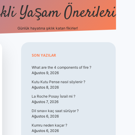
kli Yaşam Önerileri
Günlük hayatına şıklık katan fikirler!
elexbet güncel
Sidebar
SON YAZILAR
What are the 4 components of fire ?
Ağustos 9, 2026
Kutu Kutu Pense nasıl söylenir ?
Ağustos 8, 2026
La Roche Posay İsrail mi ?
Ağustos 7, 2026
Dil sınavı kaç saat sürüyor ?
Ağustos 6, 2026
Kumru neden kaçar ?
Ağustos 6, 2026