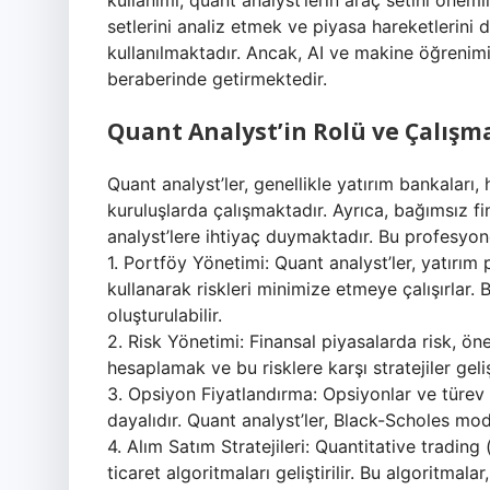
kullanımı, quant analyst’lerin araç setini öneml
setlerini analiz etmek ve piyasa hareketlerini 
kullanılmaktadır. Ancak, AI ve makine öğrenimin
beraberinde getirmektedir.
Quant Analyst’in Rolü ve Çalışma
Quant analyst’ler, genellikle yatırım bankaları,
kuruluşlarda çalışmaktadır. Ayrıca, bağımsız fin
analyst’lere ihtiyaç duymaktadır. Bu profesyonel
1. Portföy Yönetimi: Quant analyst’ler, yatırı
kullanarak riskleri minimize etmeye çalışırlar. 
oluşturulabilir.
2. Risk Yönetimi: Finansal piyasalarda risk, önem
hesaplamak ve bu risklere karşı stratejiler geliş
3. Opsiyon Fiyatlandırma: Opsiyonlar ve türev 
dayalıdır. Quant analyst’ler, Black-Scholes mode
4. Alım Satım Stratejileri: Quantitative trading
ticaret algoritmaları geliştirilir. Bu algoritmalar