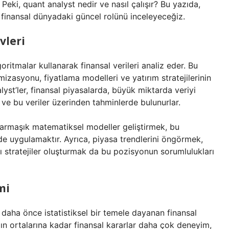
 Peki, quant analyst nedir ve nasıl çalışır? Bu yazıda,
e finansal dünyadaki güncel rolünü inceleyeceğiz.
vleri
itmalar kullanarak finansal verileri analiz eder. Bu
imizasyonu, fiyatlama modelleri ve yatırım stratejilerinin
nalyst’ler, finansal piyasalarda, büyük miktarda veriyi
er ve bu veriler üzerinden tahminlerde bulunurlar.
 karmaşık matematiksel modeller geliştirmek, bu
nde uygulamaktır. Ayrıca, piyasa trendlerini öngörmek,
rlı stratejiler oluşturmak da bu pozisyonun sorumlulukları
mi
a daha önce istatistiksel bir temele dayanan finansal
ılın ortalarına kadar finansal kararlar daha çok deneyim,