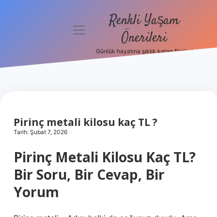
Renkli Yaşam
menüyü
Önerileri
aç
Günlük hayatına şıklık katan fikirler!
Anasayfa
Gizlilik
Politikası
Yasal Uyarı
Pirinç metali kilosu kaç TL ?
Tarih: Şubat 7, 2026
Hakkımızda
Pirinç Metali Kilosu Kaç TL?
Bir Soru, Bir Cevap, Bir
Yorum