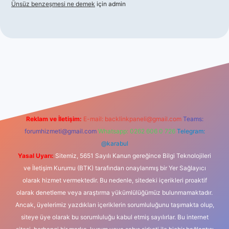
Ünsüz benzeşmesi ne demek
için
admin
cel giriş
betexper indir
Reklam ve İletişim:
E-mail:
backlinkpaneli@gmail.com
Teams:
forumhizmeti@gmail.com
Whatsapp: 0262 606 0 726
Telegram:
@karabul
Yasal Uyarı:
Sitemiz, 5651 Sayılı Kanun gereğince Bilgi Teknolojileri
ve İletişim Kurumu (BTK) tarafından onaylanmış bir Yer Sağlayıcı
olarak hizmet vermektedir. Bu nedenle, sitedeki içerikleri proaktif
olarak denetleme veya araştırma yükümlülüğümüz bulunmamaktadır.
Ancak, üyelerimiz yazdıkları içeriklerin sorumluluğunu taşımakta olup,
siteye üye olarak bu sorumluluğu kabul etmiş sayılırlar. Bu internet