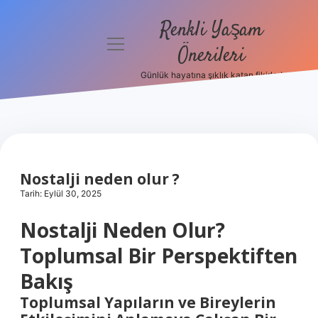
Renkli Yaşam
menüyü
Önerileri
aç
Günlük hayatına şıklık katan fikirler!
Anasayfa
Gizlilik
Politikası
Yasal Uyarı
Nostalji neden olur ?
Tarih: Eylül 30, 2025
Hakkımızda
Nostalji Neden Olur?
Toplumsal Bir Perspektiften
Bakış
Toplumsal Yapıların ve Bireylerin