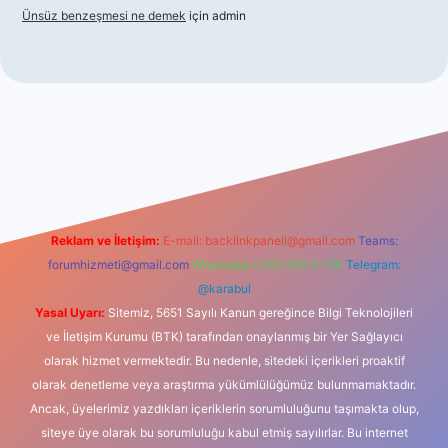
Ünsüz benzeşmesi ne demek
için
admin
ş
betexper indir
Reklam ve İletişim:
E-mail:
backlinkpaneli@gmail.com
Teams:
forumhizmeti@gmail.com
Whatsapp: 0262 606 0 726
Telegram:
@karabul
Yasal Uyarı:
Sitemiz, 5651 Sayılı Kanun gereğince Bilgi Teknolojileri
ve İletişim Kurumu (BTK) tarafından onaylanmış bir Yer Sağlayıcı
olarak hizmet vermektedir. Bu nedenle, sitedeki içerikleri proaktif
olarak denetleme veya araştırma yükümlülüğümüz bulunmamaktadır.
Ancak, üyelerimiz yazdıkları içeriklerin sorumluluğunu taşımakta olup,
siteye üye olarak bu sorumluluğu kabul etmiş sayılırlar. Bu internet