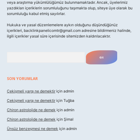
veya araştırma yükümlülüğümüz bulunmamaktadır. Ancak, üyelerimiz
yazdıkları içeriklerin sorumluluğunu taşımakta olup, siteye üye olarak bu
sorumluluğu kabul etmiş sayılırlar.
Hukuka ve yasal düzenlemelere aykırı olduğunu düşündüğünüz
içerikleri,
backlinkpanelicomtr@gmail.com
adresine bildirmeniz halinde,
ilgili içerikler yasal süre içerisinde sitemizden kaldırılacaktır.
Arama
SON YORUMLAR
Çekişmeli yargı ne demektir
için
admin
Çekişmeli yargı ne demektir
için
Tuğba
Chiron astrolojide ne demek
için
admin
Chiron astrolojide ne demek
için
Şimal
Ünsüz benzeşmesi ne demek
için
admin