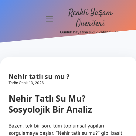
Renkli Yaşam
menüyü
Önerileri
aç
Günlük hayatına şıklık katan fikirler!
Anasayfa
Gizlilik
Politikası
Yasal Uyarı
Nehir tatlı su mu ?
Tarih: Ocak 13, 2026
Hakkımızda
Nehir Tatlı Su Mu?
Sosyolojik Bir Analiz
Bazen, tek bir soru tüm toplumsal yapıları
sorgulamaya başlar. “Nehir tatlı su mu?” gibi basit