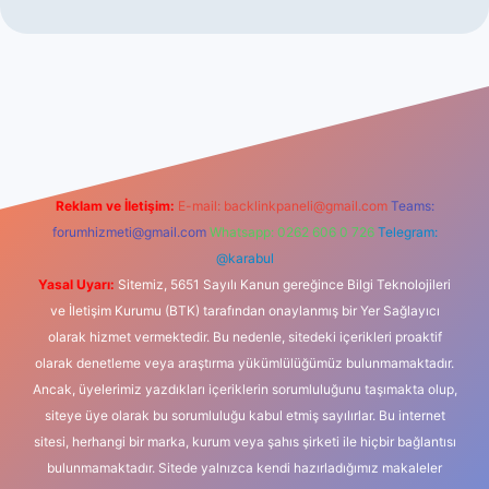
l giriş
betexper indir
Reklam ve İletişim:
E-mail:
backlinkpaneli@gmail.com
Teams:
forumhizmeti@gmail.com
Whatsapp: 0262 606 0 726
Telegram:
@karabul
Yasal Uyarı:
Sitemiz, 5651 Sayılı Kanun gereğince Bilgi Teknolojileri
ve İletişim Kurumu (BTK) tarafından onaylanmış bir Yer Sağlayıcı
olarak hizmet vermektedir. Bu nedenle, sitedeki içerikleri proaktif
olarak denetleme veya araştırma yükümlülüğümüz bulunmamaktadır.
Ancak, üyelerimiz yazdıkları içeriklerin sorumluluğunu taşımakta olup,
siteye üye olarak bu sorumluluğu kabul etmiş sayılırlar. Bu internet
sitesi, herhangi bir marka, kurum veya şahıs şirketi ile hiçbir bağlantısı
bulunmamaktadır. Sitede yalnızca kendi hazırladığımız makaleler