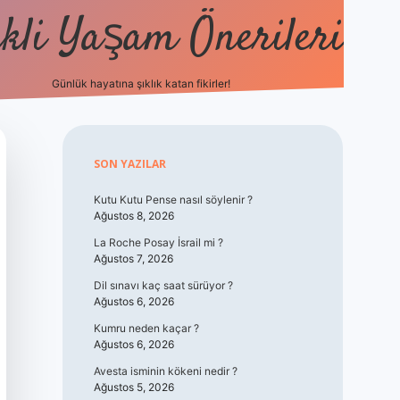
kli Yaşam Önerileri
Günlük hayatına şıklık katan fikirler!
elexbet güncel giri
Sidebar
SON YAZILAR
Kutu Kutu Pense nasıl söylenir ?
Ağustos 8, 2026
La Roche Posay İsrail mi ?
Ağustos 7, 2026
Dil sınavı kaç saat sürüyor ?
Ağustos 6, 2026
Kumru neden kaçar ?
Ağustos 6, 2026
Avesta isminin kökeni nedir ?
Ağustos 5, 2026