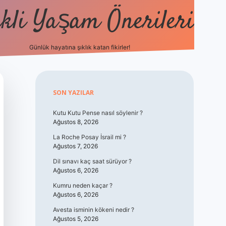
kli Yaşam Önerileri
Günlük hayatına şıklık katan fikirler!
elexbet güncel g
Sidebar
SON YAZILAR
Kutu Kutu Pense nasıl söylenir ?
Ağustos 8, 2026
La Roche Posay İsrail mi ?
Ağustos 7, 2026
Dil sınavı kaç saat sürüyor ?
Ağustos 6, 2026
Kumru neden kaçar ?
Ağustos 6, 2026
Avesta isminin kökeni nedir ?
Ağustos 5, 2026