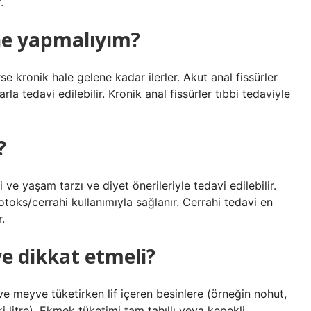
.
ne yapmalıyım?
se kronik hale gelene kadar ilerler. Akut anal fissürler
rla tedavi edilebilir. Kronik anal fissürler tıbbi tedaviyle
?
ve yaşam tarzı ve diyet önerileriyle tedavi edilebilir.
toks/cerrahi kullanımıyla sağlanır. Cerrahi tedavi en
.
e dikkat etmeli?
ve meyve tüketirken lif içeren besinlere (örneğin nohut,
i litre). Ekmek tüketimi tam tahıllı veya kepekli