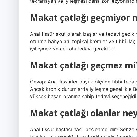
tekrarlayan ve iyileşmesi daha zor lezyonlardır
Makat çatlağı geçmiyor 
Anal fissür akut olarak başlar ve tedavi gecikir
oturma banyoları, topikal kremler ve tıbbi ilaçla
iyileşmez ve cerrahi tedavi gerektirir.
Makat çatlağı geçmez mi
Cevap: Anal fissürler büyük ölçüde tıbbi tedavi 
Ancak kronik durumlarda iyileşme genellikle Bo
yüksek başarı oranına sahip tedavi seçeneğidir
Makat çatlağı olanlar ney
Anal fissür hastası nasıl beslenmelidir? Sebze 
fasulye, mercimek) dikkat edilmelidir (günde ik