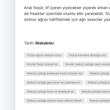
Anal fissür, lif içeren yiyecekler yiyerek erken
de fissürler üzerinde olumlu etki yaratabilir. Gü
doktor ağrıyı hafifletmek için ağrı kesiciler yaza
Tarih:
Makaleler
Fissür ağrısı nereye vurur
Fissür kansere dönüşür mü
Kronik fissür iyileşir mi
Kronik makat çatlağı nasıl anlaşıl
Makat çatlağı ameliyatı kesin çözüm mü
Makat çatlağı 
Makat çatlağı geçmiyor ne yapmalıyım
Makat çatlağı k
Makat çatlağı lazer mi ameliyat mı
Makat çatlağı nasıl k
Makat çatlağı olanlar neye dikkat etmeli
Makat çatlağın