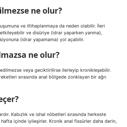
ilmezse ne olur?
luşumuna ve iltihaplanmaya da neden olabilir. İleri
 etkileyebilir ve disüriye (idrar yaparken yanma),
nsiyonuna (idrar yapamama) yol açabilir.
lmazsa ne olur?
dilmezse veya geciktirilirse ilerleyip kronikleşebilir.
reketleri sırasında anal bölgede zonklayan bir ağrı
eçer?
ardır. Kabızlık ve ishal nöbetleri sırasında herkeste
afta içinde iyileşirler. Kronik anal fissürler daha derin,