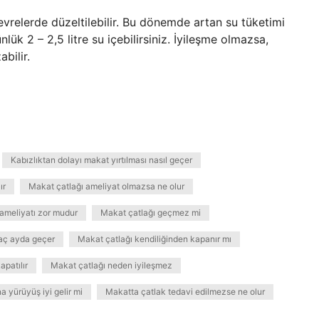
 evrelerde düzeltilebilir. Bu dönemde artan su tüketimi
nlük 2 – 2,5 litre su içebilirsiniz. İyileşme olmazsa,
bilir.
Kabızlıktan dolayı makat yırtılması nasıl geçer
ır
Makat çatlağı ameliyat olmazsa ne olur
ameliyatı zor mudur
Makat çatlağı geçmez mi
aç ayda geçer
Makat çatlağı kendiliğinden kapanır mı
apatılır
Makat çatlağı neden iyileşmez
a yürüyüş iyi gelir mi
Makatta çatlak tedavi edilmezse ne olur