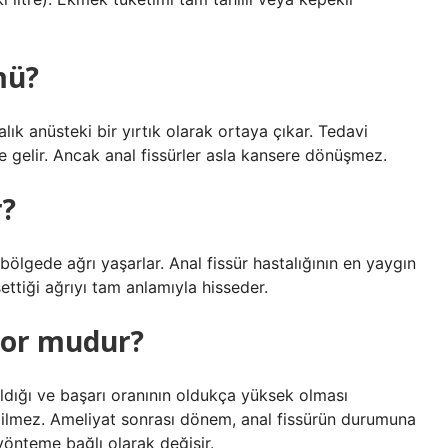
mü?
alık anüsteki bir yırtık olarak ortaya çıkar. Tedavi
le gelir. Ancak anal fissürler asla kansere dönüşmez.
r?
l bölgede ağrı yaşarlar. Anal fissür hastalığının en yaygın
ssettiği ağrıyı tam anlamıyla hisseder.
zor mudur?
ldığı ve başarı oranının oldukça yüksek olması
dilmez. Ameliyat sonrası dönem, anal fissürün durumuna
yönteme bağlı olarak değişir.