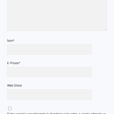
İsim*
E-Posta*
Web Sitesi
Daha sonraki yorumlarımda kullanılması için adım, e-posta adresim ve