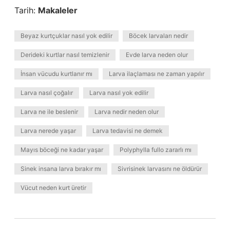
Tarih:
Makaleler
Beyaz kurtçuklar nasıl yok edilir
Böcek larvaları nedir
Derideki kurtlar nasıl temizlenir
Evde larva neden olur
İnsan vücudu kurtlanır mı
Larva ilaçlaması ne zaman yapılır
Larva nasıl çoğalır
Larva nasıl yok edilir
Larva ne ile beslenir
Larva nedir neden olur
Larva nerede yaşar
Larva tedavisi ne demek
Mayıs böceği ne kadar yaşar
Polyphylla fullo zararlı mı
Sinek insana larva bırakır mı
Sivrisinek larvasını ne öldürür
Vücut neden kurt üretir