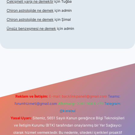
Çekişmeli yargı ne demektir
için
Tuğba
Chiron astrolojide ne demek
için
admin
Chiron astrolojide ne demek
için
Şimal
Ünsüz benzeşmesi ne demek
için
admin
 giriş
betexper indir
Reklam ve İletişim:
E-mail:
backlinkpaneli@gmail.com
Teams:
forumhizmeti@gmail.com
Whatsapp: 0262 606 0 726
Telegram:
@karabul
Yasal Uyarı:
Sitemiz, 5651 Sayılı Kanun gereğince Bilgi Teknolojileri
ve İletişim Kurumu (BTK) tarafından onaylanmış bir Yer Sağlayıcı
olarak hizmet vermektedir. Bu nedenle, sitedeki içerikleri proaktif