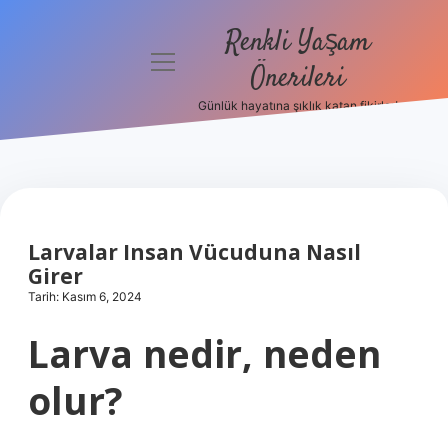
Renkli Yaşam
menüyü
Önerileri
aç
Günlük hayatına şıklık katan fikirler!
Anasayfa
Gizlilik
Politikası
Yasal Uyarı
Larvalar Insan Vücuduna Nasıl
Girer
Hakkımızda
Tarih: Kasım 6, 2024
Larva nedir, neden
olur?