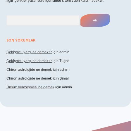
ilgili içerikler yasal süre içerisinde sitemizden kaldırılacaktır.
Arama
SON YORUMLAR
Çekişmeli yargı ne demektir
için
admin
Çekişmeli yargı ne demektir
için
Tuğba
Chiron astrolojide ne demek
için
admin
Chiron astrolojide ne demek
için
Şimal
Ünsüz benzeşmesi ne demek
için
admin
 güncel giriş
betexper indir