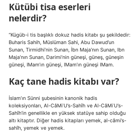
Kütübi tisa eserleri
nelerdir?
“Kügüb-i tis başlıklı dokuz hadis kitabı şu şekildedir:
Buharis Sahih, Müslüman Sahi, Abu Dawud’un
Sunan, Tirmidhi’nin Sunan, İbn Maja’nın Sunan, Ibn
Maja’nın Sunan, Darimi’nin güneşi, güneş, güneşin
güneşi, IMam’ın güneşi, IMam’ın güneşi IMam.
Kaç tane hadis kitabı var?
İslam’ın Sünni şubesinin kanonik hadis
koleksiyonları, Al-CâMiʿU’s-Sahîh ve Al-CâMiʿU’s-
Sahîh’in genellikle en yüksek statüye sahip olduğu
altı kitaptır. Diğer hadis kitapları yemek, al-câmi’s-
sahîh, yemek ve yemek.