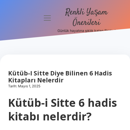
Renkli Yaşam
menüyü
Önerileri
aç
Günlük hayatına şıklık katan fikirler!
Anasayfa
Gizlilik
Politikası
Yasal Uyarı
Kütüb-I Sitte Diye Bilinen 6 Hadis
Kitapları Nelerdir
Hakkımızda
Tarih: Mayıs 1, 2025
Kütüb-i Sitte 6 hadis
kitabı nelerdir?