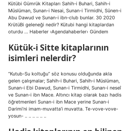
Kütübi Gümrük Kitapları Sahih-i Buhari, Sahih-i
Müslüman, Sunan-i Nesai, Sunan-i Tirmidhi, Sünen-i
Abu Dawud ve Sunan-i ibn-club bunlar. 30 2020
KrütüBi geleneği nedir? Kütubi hangi kitaplardan
oturdu … Haberler ›Agendahaberler› Gündem
Kütük-i Sitte kitaplarının
isimleri nelerdir?
“Kutub-Su koltuğu” söz konusu olduğunda akla
gelen çalışmalar; Sahih-i Buhari, Sahih-i Müslüman,
Sunan-i Ebi Dawud, Sunan-i Tirmidhi, Sunan-i neseî
ve Sunan-i ibn Mace. Altıncı kitap olarak bazı hadis
öğretmenleri Sunan-i ibn Mace yerine Sunan-i
Darimi’ni imam-muvatta’i muvatta. Te-vove-vove-
yosun- .. .. .. .. .. ..