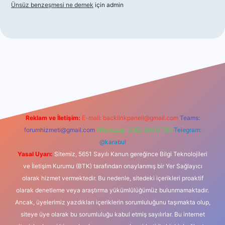
Ünsüz benzeşmesi ne demek
için
admin
l giriş
betexper indir
Reklam ve İletişim:
E-mail:
backlinkpaneli@gmail.com
Teams:
forumhizmeti@gmail.com
Whatsapp: 0262 606 0 726
Telegram:
@karabul
Yasal Uyarı:
Sitemiz, 5651 Sayılı Kanun gereğince Bilgi Teknolojileri
ve İletişim Kurumu (BTK) tarafından onaylanmış bir Yer Sağlayıcı
olarak hizmet vermektedir. Bu nedenle, sitedeki içerikleri proaktif
olarak denetleme veya araştırma yükümlülüğümüz bulunmamaktadır.
Ancak, üyelerimiz yazdıkları içeriklerin sorumluluğunu taşımakta olup,
siteye üye olarak bu sorumluluğu kabul etmiş sayılırlar. Bu internet