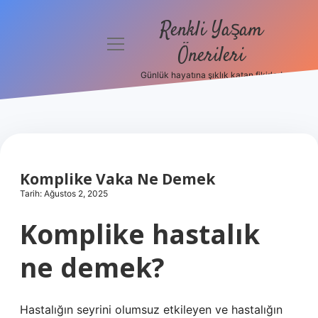
Renkli Yaşam
menüyü
Önerileri
aç
Günlük hayatına şıklık katan fikirler!
Anasayfa
Gizlilik
Politikası
Yasal Uyarı
Komplike Vaka Ne Demek
Tarih: Ağustos 2, 2025
Hakkımızda
Komplike hastalık
ne demek?
Hastalığın seyrini olumsuz etkileyen ve hastalığın