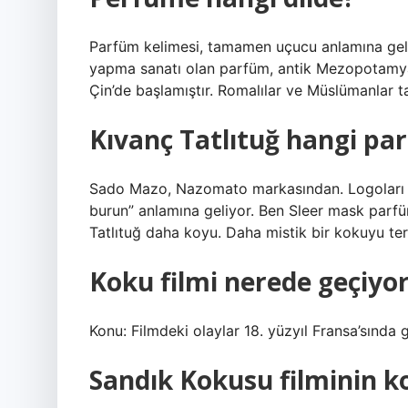
Parfüm kelimesi, tamamen uçucu anlamına gele
yapma sanatı olan parfüm, antik Mezopotamya,
Çin’de başlamıştır. Romalılar ve Müslümanlar ta
Kıvanç Tatlıtuğ hangi pa
Sado Mazo, Nazomato markasından. Logoları d
burun” anlamına geliyor. Ben Sleer mask parf
Tatlıtuğ daha koyu. Daha mistik bir kokuyu te
Koku filmi nerede geçiyo
Konu: Filmdeki olaylar 18. yüzyıl Fransa’sında
Sandık Kokusu filminin k