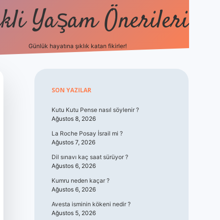
kli Yaşam Önerileri
Günlük hayatına şıklık katan fikirler!
elexbet güncel giriş
betexper indir
Sidebar
SON YAZILAR
Kutu Kutu Pense nasıl söylenir ?
Ağustos 8, 2026
La Roche Posay İsrail mi ?
Ağustos 7, 2026
Dil sınavı kaç saat sürüyor ?
Ağustos 6, 2026
Kumru neden kaçar ?
Ağustos 6, 2026
Avesta isminin kökeni nedir ?
Ağustos 5, 2026