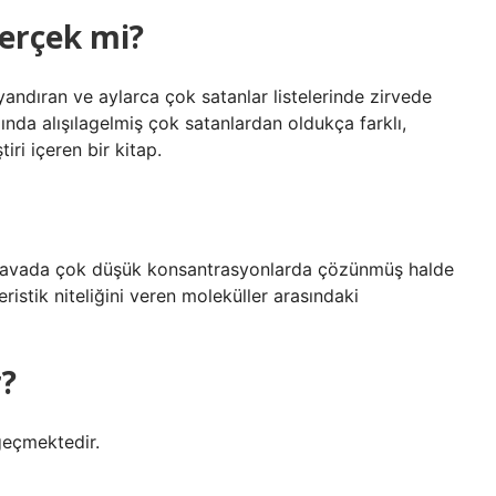
gerçek mi?
andıran ve aylarca çok satanlar listelerinde zirvede
lında alışılagelmiş çok satanlardan oldukça farklı,
iri içeren bir kitap.
e havada çok düşük konsantrasyonlarda çözünmüş halde
istik niteliğini veren moleküller arasındaki
r?
 geçmektedir.