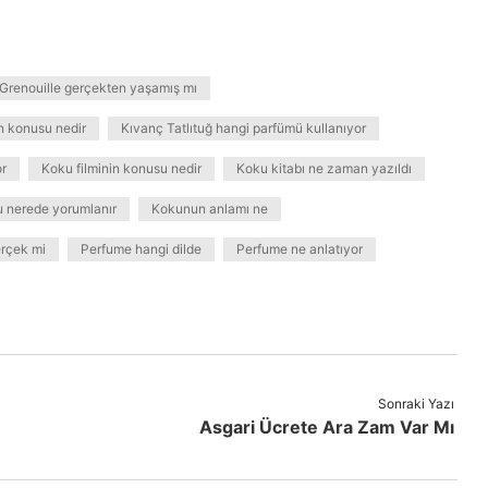
Grenouille gerçekten yaşamış mı
n konusu nedir
Kıvanç Tatlıtuğ hangi parfümü kullanıyor
or
Koku filminin konusu nedir
Koku kitabı ne zaman yazıldı
 nerede yorumlanır
Kokunun anlamı ne
erçek mi
Perfume hangi dilde
Perfume ne anlatıyor
Sonraki Yazı
Asgari Ücrete Ara Zam Var Mı