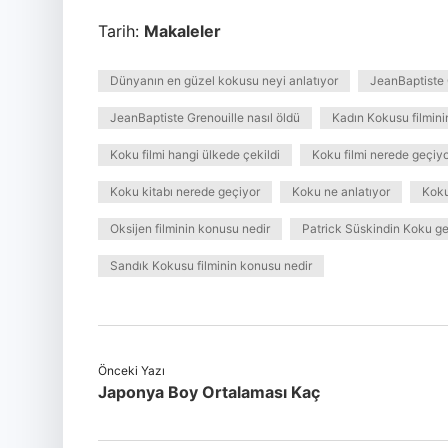
Tarih:
Makaleler
Dünyanın en güzel kokusu neyi anlatıyor
JeanBaptiste 
JeanBaptiste Grenouille nasıl öldü
Kadın Kokusu filmini
Koku filmi hangi ülkede çekildi
Koku filmi nerede geçiy
Koku kitabı nerede geçiyor
Koku ne anlatıyor
Koku
Oksijen filminin konusu nedir
Patrick Süskindin Koku g
Sandık Kokusu filminin konusu nedir
Önceki Yazı
Japonya Boy Ortalaması Kaç