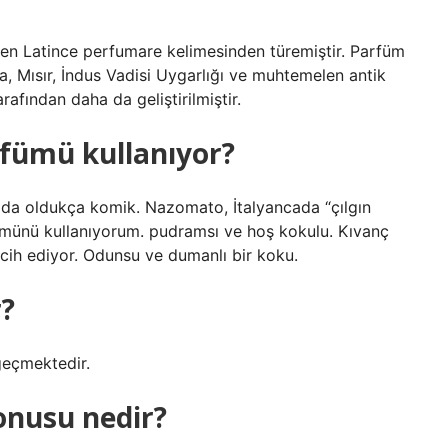
n Latince perfumare kelimesinden türemiştir. Parfüm
 Mısır, İndus Vadisi Uygarlığı ve muhtemelen antik
rafından daha da geliştirilmiştir.
rfümü kullanıyor?
a oldukça komik. Nazomato, İtalyancada “çılgın
ümünü kullanıyorum. pudramsı ve hoş kokulu. Kıvanç
rcih ediyor. Odunsu ve dumanlı bir koku.
r?
 geçmektedir.
onusu nedir?