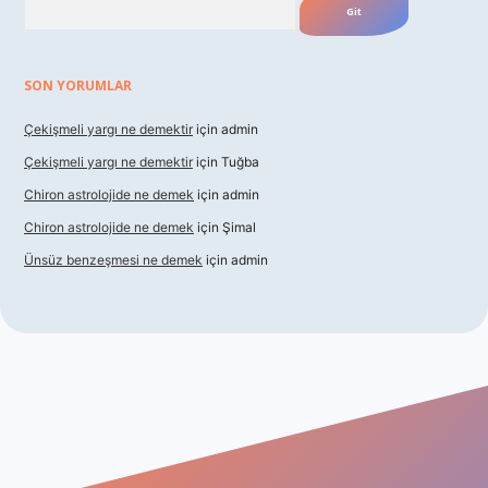
SON YORUMLAR
Çekişmeli yargı ne demektir
için
admin
Çekişmeli yargı ne demektir
için
Tuğba
Chiron astrolojide ne demek
için
admin
Chiron astrolojide ne demek
için
Şimal
Ünsüz benzeşmesi ne demek
için
admin
 giriş
betexper indir