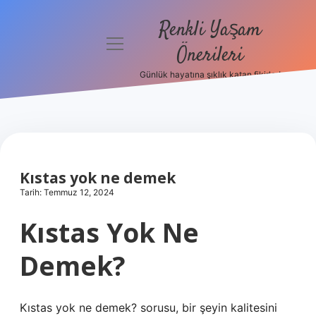
Renkli Yaşam
menüyü
Önerileri
aç
Günlük hayatına şıklık katan fikirler!
Anasayfa
Gizlilik
Politikası
Yasal Uyarı
Kıstas yok ne demek
Tarih: Temmuz 12, 2024
Hakkımızda
Kıstas Yok Ne
Demek?
Kıstas yok ne demek? sorusu, bir şeyin kalitesini