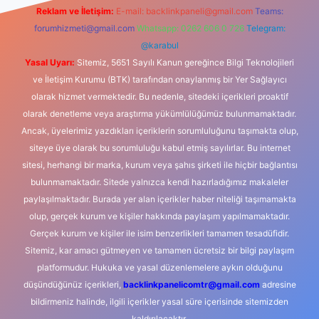
Reklam ve İletişim:
E-mail:
backlinkpaneli@gmail.com
Teams:
forumhizmeti@gmail.com
Whatsapp: 0262 606 0 726
Telegram:
@karabul
Yasal Uyarı:
Sitemiz, 5651 Sayılı Kanun gereğince Bilgi Teknolojileri
ve İletişim Kurumu (BTK) tarafından onaylanmış bir Yer Sağlayıcı
olarak hizmet vermektedir. Bu nedenle, sitedeki içerikleri proaktif
olarak denetleme veya araştırma yükümlülüğümüz bulunmamaktadır.
Ancak, üyelerimiz yazdıkları içeriklerin sorumluluğunu taşımakta olup,
siteye üye olarak bu sorumluluğu kabul etmiş sayılırlar. Bu internet
sitesi, herhangi bir marka, kurum veya şahıs şirketi ile hiçbir bağlantısı
bulunmamaktadır. Sitede yalnızca kendi hazırladığımız makaleler
paylaşılmaktadır. Burada yer alan içerikler haber niteliği taşımamakta
olup, gerçek kurum ve kişiler hakkında paylaşım yapılmamaktadır.
Gerçek kurum ve kişiler ile isim benzerlikleri tamamen tesadüfidir.
Sitemiz, kar amacı gütmeyen ve tamamen ücretsiz bir bilgi paylaşım
platformudur. Hukuka ve yasal düzenlemelere aykırı olduğunu
düşündüğünüz içerikleri,
backlinkpanelicomtr@gmail.com
adresine
bildirmeniz halinde, ilgili içerikler yasal süre içerisinde sitemizden
kaldırılacaktır.