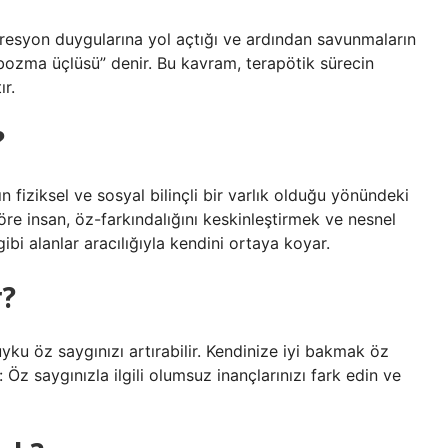
presyon duygularına yol açtığı ve ardından savunmaların
 bozma üçlüsü” denir. Bu kavram, terapötik sürecin
r.
?
ın fiziksel ve sosyal bilinçli bir varlık olduğu yönündeki
göre insan, öz-farkındalığını keskinleştirmek ve nesnel
gibi alanlar aracılığıyla kendini ortaya koyar.
r?
uyku öz saygınızı artırabilir. Kendinize iyi bakmak öz
: Öz saygınızla ilgili olumsuz inançlarınızı fark edin ve