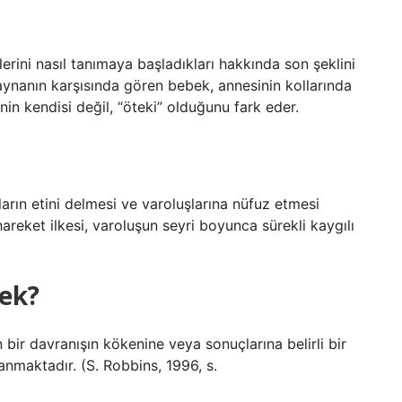
lerini nasıl tanımaya başladıkları hakkında son şeklini
z aynanın karşısında gören bebek, annesinin kollarında
nin kendisi değil, “öteki” olduğunu fark eder.
arın etini delmesi ve varoluşlarına nüfuz etmesi
 hareket ilkesi, varoluşun seyri boyunca sürekli kaygılı
mek?
bir davranışın kökenine veya sonuçlarına belirli bir
nmaktadır. (S. Robbins, 1996, s.