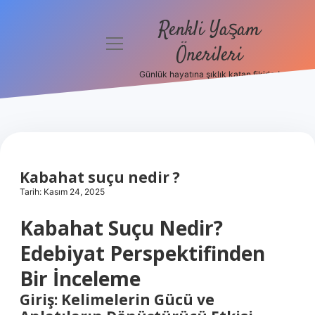
Renkli Yaşam
menüyü
Önerileri
aç
Günlük hayatına şıklık katan fikirler!
Anasayfa
Gizlilik
Politikası
Yasal Uyarı
Kabahat suçu nedir ?
Tarih: Kasım 24, 2025
Hakkımızda
Kabahat Suçu Nedir?
Edebiyat Perspektifinden
Bir İnceleme
Giriş: Kelimelerin Gücü ve