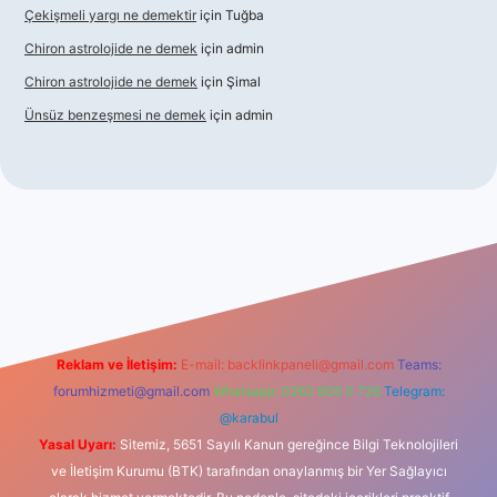
Çekişmeli yargı ne demektir
için
Tuğba
Chiron astrolojide ne demek
için
admin
Chiron astrolojide ne demek
için
Şimal
Ünsüz benzeşmesi ne demek
için
admin
cel giriş
betexper indir
Reklam ve İletişim:
E-mail:
backlinkpaneli@gmail.com
Teams:
forumhizmeti@gmail.com
Whatsapp: 0262 606 0 726
Telegram:
@karabul
Yasal Uyarı:
Sitemiz, 5651 Sayılı Kanun gereğince Bilgi Teknolojileri
ve İletişim Kurumu (BTK) tarafından onaylanmış bir Yer Sağlayıcı