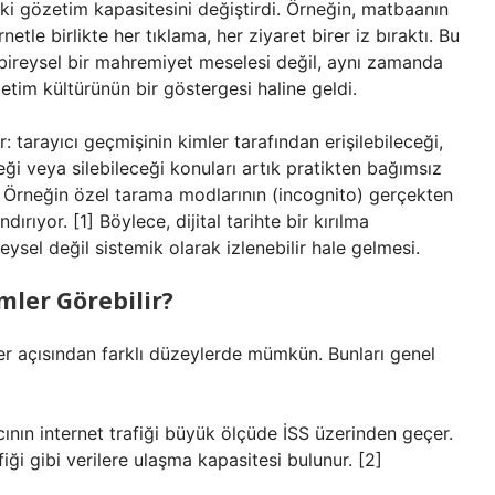
ki gözetim kapasitesini değiştirdi. Örneğin, matbaanın
netle birlikte her tıklama, her ziyaret birer iz bıraktı. Bu
bireysel bir mahremiyet meselesi değil, aynı zamanda
zetim kültürünün bir göstergesi haline geldi.
tarayıcı geçmişinin kimler tarafından erişilebileceği,
eği veya silebileceği konuları artık pratikten bağımsız
r. Örneğin özel tarama modlarının (incognito) gerçekten
ırıyor. [1] Böylece, dijital tarihte bir kırılma
el değil sistemik olarak izlenebilir hale gelmesi.
ler Görebilir?
ler açısından farklı düzeylerde mümkün. Bunları genel
nıcının internet trafiği büyük ölçüde İSS üzerinden geçer.
fiği gibi verilere ulaşma kapasitesi bulunur. [2]