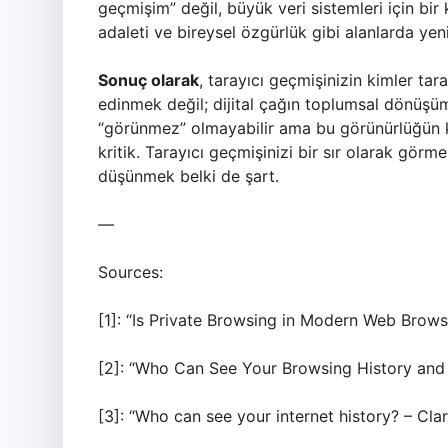
geçmişim” değil, büyük veri sistemleri için bir
adaleti ve bireysel özgürlük gibi alanlarda yen
Sonuç olarak
, tarayıcı geçmişinizin kimler tar
edinmek değil; dijital çağın toplumsal dönüşü
“görünmez” olmayabilir ama bu görünürlüğün ki
kritik. Tarayıcı geçmişinizi bir sır olarak gör
düşünmek belki de şart.
—
Sources:
[1]: “Is Private Browsing in Modern Web Brows
[2]: “Who Can See Your Browsing History and 
[3]: “Who can see your internet history? – Clar