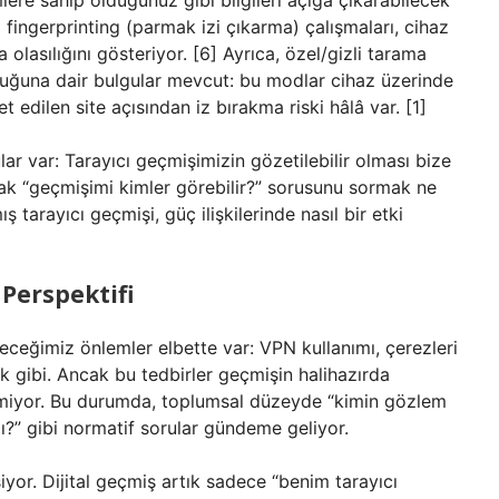
ere sahip olduğunuz gibi bilgileri açığa çıkarabilecek
cı fingerprinting (parmak izi çıkarma) çalışmaları, cihaz
lasılığını gösteriyor. [6] Ayrıca, özel/gizli tarama
lduğuna dair bulgular mevcut: bu modlar cihaz üzerinde
t edilen site açısından iz bırakma riski hâlâ var. [1]
r var: Tarayıcı geçmişimizin gözetilebilir olması bize
arak “geçmişimi kimler görebilir?” sorusunu sormak ne
tarayıcı geçmişi, güç ilişkilerinde nasıl bir etki
Perspektifi
eceğimiz önlemler elbette var: VPN kullanımı, çerezleri
k gibi. Ancak bu tedbirler geçmişin halihazırda
irmiyor. Bu durumda, toplumsal düzeyde “kimin gözlem
lı?” gibi normatif sorular gündeme geliyor.
yor. Dijital geçmiş artık sadece “benim tarayıcı