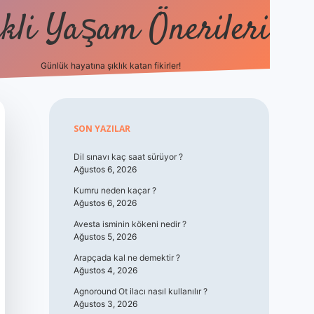
kli Yaşam Önerileri
Günlük hayatına şıklık katan fikirler!
elexbet güncel
Sidebar
SON YAZILAR
Dil sınavı kaç saat sürüyor ?
Ağustos 6, 2026
Kumru neden kaçar ?
Ağustos 6, 2026
Avesta isminin kökeni nedir ?
Ağustos 5, 2026
Arapçada kal ne demektir ?
Ağustos 4, 2026
Agnoround Ot ilacı nasıl kullanılır ?
Ağustos 3, 2026