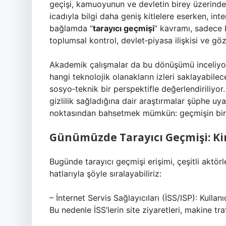
geçişi, kamuoyunun ve devletin birey üzerinde
icadıyla bilgi daha geniş kitlelere eserken, inter
bağlamda “
tarayıcı geçmişi
” kavramı, sadece 
toplumsal kontrol, devlet‑piyasa ilişkisi ve gö
Akademik çalışmalar da bu dönüşümü inceliyor: 
hangi teknolojik olanakların izleri saklayabilec
sosyo‑teknik bir perspektifle değerlendiriliyo
gizlilik sağladığına dair araştırmalar şüphe uyand
noktasından bahsetmek mümkün: geçmişin bireys
Günümüzde Tarayıcı Geçmişi: Kim
Bugünde tarayıcı geçmişi erişimi, çeşitli aktör
hatlarıyla şöyle sıralayabiliriz:
– İnternet Servis Sağlayıcıları (İSS/ISP): Kulla
Bu nedenle İSS’lerin site ziyaretleri, makine tra