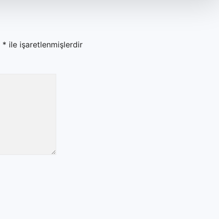
r
*
ile işaretlenmişlerdir