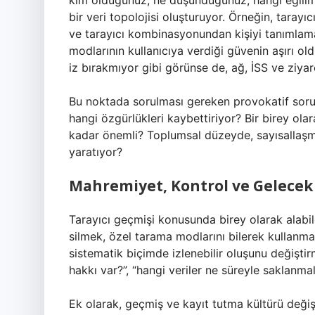
kim olduğunuz, ne düşündüğünüz, hangi eğiliml
bir veri topolojisi oluşturuyor. Örneğin, tarayı
ve tarayıcı kombinasyonundan kişiyi tanımlama o
modlarının kullanıcıya verdiği güvenin aşırı o
iz bırakmıyor gibi görünse de, ağ, İSS ve ziyare
Bu noktada sorulması gereken provokatif sorula
hangi özgürlükleri kaybettiriyor? Bir birey ol
kadar önemli? Toplumsal düzeyde, sayısallaşmış 
yaratıyor?
Mahremiyet, Kontrol ve Gelecek 
Tarayıcı geçmişi konusunda birey olarak alabil
silmek, özel tarama modlarını bilerek kullanma
sistematik biçimde izlenebilir oluşunu değişt
hakkı var?”, “hangi veriler ne süreyle saklanma
Ek olarak, geçmiş ve kayıt tutma kültürü değişi