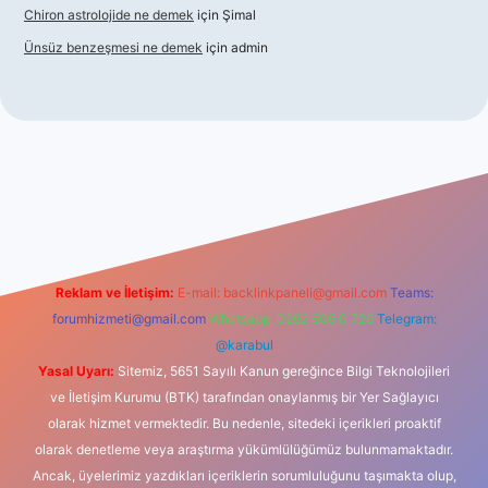
Chiron astrolojide ne demek
için
Şimal
Ünsüz benzeşmesi ne demek
için
admin
etexper indir
Reklam ve İletişim:
E-mail:
backlinkpaneli@gmail.com
Teams:
forumhizmeti@gmail.com
Whatsapp: 0262 606 0 726
Telegram:
@karabul
Yasal Uyarı:
Sitemiz, 5651 Sayılı Kanun gereğince Bilgi Teknolojileri
ve İletişim Kurumu (BTK) tarafından onaylanmış bir Yer Sağlayıcı
olarak hizmet vermektedir. Bu nedenle, sitedeki içerikleri proaktif
olarak denetleme veya araştırma yükümlülüğümüz bulunmamaktadır.
Ancak, üyelerimiz yazdıkları içeriklerin sorumluluğunu taşımakta olup,