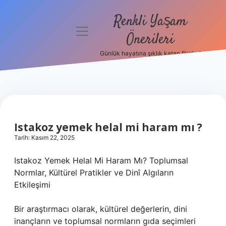
Renkli Yaşam
menüyü
Önerileri
aç
Günlük hayatına şıklık katan fikirler!
Anasayfa
Gizlilik
Politikası
Yasal Uyarı
Istakoz yemek helal mi haram mı ?
Tarih: Kasım 22, 2025
Hakkımızda
Istakoz Yemek Helal Mi Haram Mı? Toplumsal
Normlar, Kültürel Pratikler ve Dinî Algıların
Etkileşimi
Bir araştırmacı olarak, kültürel değerlerin, dini
inançların ve toplumsal normların gıda seçimleri