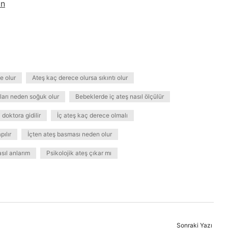
an
e olur
Ateş kaç derece olursa sıkıntı olur
ları neden soğuk olur
Bebeklerde iç ateş nasıl ölçülür
 doktora gidilir
İç ateş kaç derece olmalı
pılır
İçten ateş basması neden olur
sıl anlarım
Psikolojik ateş çıkar mı
Sonraki Yazı