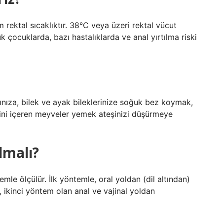
m rektal sıcaklıktır. 38°C veya üzeri rektal vücut
ük çocuklarda, bazı hastalıklarda ve anal yırtılma riski
nınıza, bilek ve ayak bileklerinize soğuk bez koymak,
mini içeren meyveler yemek ateşinizi düşürmeye
olmalı?
emle ölçülür. İlk yöntemle, oral yoldan (dil altından)
, ikinci yöntem olan anal ve vajinal yoldan