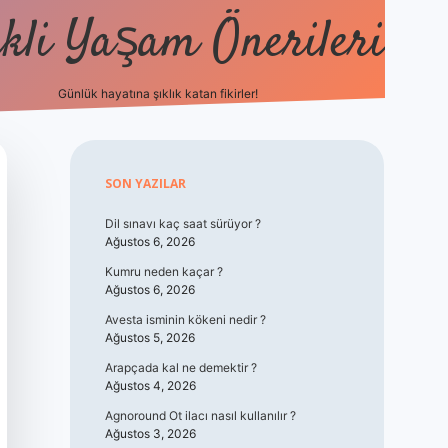
kli Yaşam Önerileri
Günlük hayatına şıklık katan fikirler!
elexbet güncel giriş
Sidebar
SON YAZILAR
Dil sınavı kaç saat sürüyor ?
Ağustos 6, 2026
Kumru neden kaçar ?
Ağustos 6, 2026
Avesta isminin kökeni nedir ?
Ağustos 5, 2026
Arapçada kal ne demektir ?
Ağustos 4, 2026
Agnoround Ot ilacı nasıl kullanılır ?
Ağustos 3, 2026