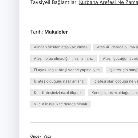
Tavsiyeli Bağlantılar:
Kurbana Arefesi Ne Zam
Tarih:
Makaleler
Alından ölçülen ateş kaç olmalı
Ateş 40 derece olursa n
Ateşin olup olmadığını nasıl anlarız
Ateşli çocuğun ayak
El ayak soğuk ateşi var ne yapmalıyım
İç ateş için hangi
İç ateş olduğunu nasıl anlarız
İç ateşi olan çocuğa ne ya
Kendi ateşimizi nasıl ölçeriz
Kendim ateşim olduğunu na
Vücut iç ısısı kaç derece olmalı
Önceki Yazı