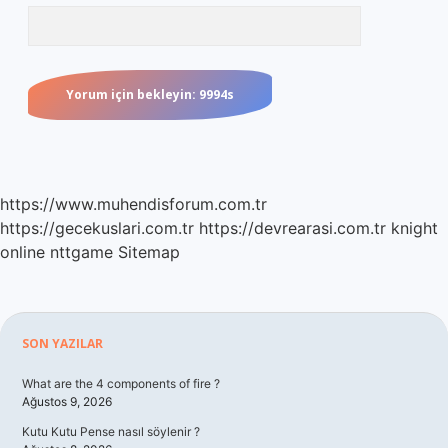
https://www.muhendisforum.com.tr
https://gecekuslari.com.tr
https://devrearasi.com.tr
knight
online
nttgame
Sitemap
Sidebar
SON YAZILAR
What are the 4 components of fire ?
Ağustos 9, 2026
Kutu Kutu Pense nasıl söylenir ?