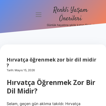
Renkli Yaşam
menüyü
Önerileri
aç
Günlük hayatına şıklık katan fikirler!
Anasayfa
Gizlilik
Politikası
Yasal Uyarı
Hırvatça öğrenmek zor bir dil midir
?
Hakkımızda
Tarih: Mayıs 15, 2026
Hırvatça Öğrenmek Zor Bir
Dil Midir?
Selam, geçen gün aklıma takıldı: Hırvatça