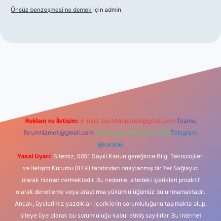
Ünsüz benzeşmesi ne demek
için
admin
cel giriş
betexper indir
Reklam ve İletişim:
E-mail:
backlinkpaneli@gmail.com
Teams:
forumhizmeti@gmail.com
Whatsapp: 0262 606 0 726
Telegram:
@karabul
Yasal Uyarı:
Sitemiz, 5651 Sayılı Kanun gereğince Bilgi Teknolojileri
ve İletişim Kurumu (BTK) tarafından onaylanmış bir Yer Sağlayıcı
olarak hizmet vermektedir. Bu nedenle, sitedeki içerikleri proaktif
olarak denetleme veya araştırma yükümlülüğümüz bulunmamaktadır.
Ancak, üyelerimiz yazdıkları içeriklerin sorumluluğunu taşımakta olup,
siteye üye olarak bu sorumluluğu kabul etmiş sayılırlar. Bu internet