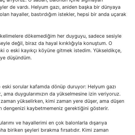
eyler de vardı. Helyum gazı, aniden başka bir dünyaya
lan hayaller, bastırdığım istekler, hepsi bir anda uçarak
, kelimelere dökemediğim her duyguyu, sadece sesiyle
yle değil, biraz da hayal kırıklığıyla konuştum. O
daki o eski kayıkçı köyüne gitmek istedim. Yükseldikçe,
iye düşündüm.
a o eski sorular kafamda dönüp duruyor: Helyum gazı
uz, ama duygularımızın da yükselmesine izin veriyoruz.
imi zaman yükselirken, kimi zaman yere düşer, ama düşen
n dengenizi kaybetmemeniz gerektiğini gösterir.
larımı ve hayallerimi en çok balonlarla dışarıya
aha biriken şeyleri bırakma fırsatıdır. Kimi zaman