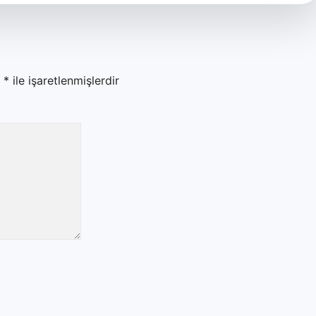
r
*
ile işaretlenmişlerdir