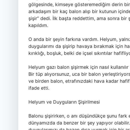
gölgesinde, kimseye gösteremediğim derin bir
arkadaşım bir kaç balon alıp bir kutunun içinden
şişir” dedi. İlk başta reddettim, ama sonra bir 
kapıldım.
O anda bir şeyin farkına vardım. Helyum, yalnı
duygularımı da şişirip havaya bırakmak için hari
kırıklığı, boşluk, belki de içsel sıkıntılar hafifli
Helyum gazı balon şişirmek için nasıl kullanılı
Bir tüp alıyorsunuz, uca bir balon yerleştiriyo
ve birden balon, etrafınızdaki hava kadar hafi
ifade etti.
Helyum ve Duyguların Şişirilmesi
Balonu şişirirken, o anı düşündükçe şunu fark e
dünyamızda da benzer bir şey yapıyor olabilir. 
duygularımızı da bazen dışa vurmak için bir a