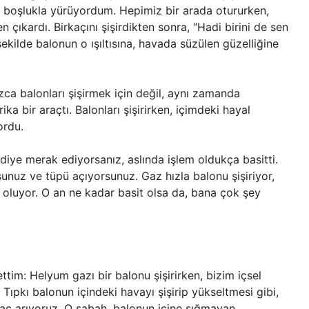
 boşlukla yürüyordum. Hepimiz bir arada otururken,
 çıkardı. Birkaçını şişirdikten sonra, “Hadi birini de sen
şekilde balonun o ışıltısına, havada süzülen güzelliğine
zca balonları şişirmek için değil, aynı zamanda
ka bir araçtı. Balonları şişirirken, içimdeki hayal
yordu.
r diye merak ediyorsanız, aslında işlem oldukça basitti.
rsunuz ve tüpü açıyorsunuz. Gaz hızla balonu şişiriyor,
f oluyor. O an ne kadar basit olsa da, bana çok şey
ttim: Helyum gazı bir balonu şişirirken, bizim içsel
Tıpkı balonun içindeki havayı şişirip yükseltmesi gibi,
raç arıyoruz. O sabah, balonun içine sığmayan