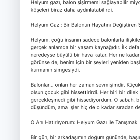
Helyum gazı, balon şişirmemi sağlayabilir miyd
köşeleri biraz daha aydınlatabilirdi.
Helyum Gazı: Bir Balonun Hayatını Değiştiren S
Helyum, çoğu insanın sadece balonlarla ilişkil
gerçek anlamda bir yaşam kaynağıdır. İlk defa b
neredeyse büyülü bir hava katar. Her ne kadar
görünse de, benim için bir şeyleri yeniden baş
kurmanın simgesiydi.
Balonlar… onları her zaman sevmişimdir. Küçük
olsun çocuk gibi hissettirirdi. Her biri bir dile
gerçekleşmedi gibi hissediyordum. O sabah, bal
düşündüm, ama işler hiç de o kadar sıradan de
O Anı Hatırlıyorum: Helyum Gazı ile Tanışmak
Bir gün, bir arkadaşımın doğum gününde, başım