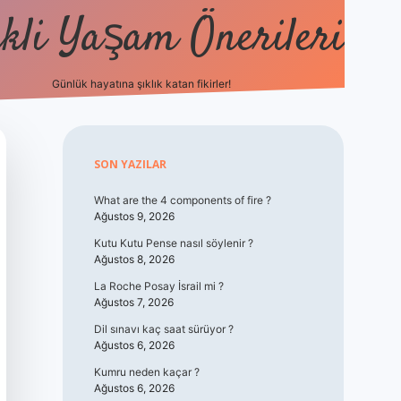
kli Yaşam Önerileri
Günlük hayatına şıklık katan fikirler!
elexbet güncel giriş
betexper indi
Sidebar
SON YAZILAR
What are the 4 components of fire ?
Ağustos 9, 2026
Kutu Kutu Pense nasıl söylenir ?
Ağustos 8, 2026
La Roche Posay İsrail mi ?
Ağustos 7, 2026
Dil sınavı kaç saat sürüyor ?
Ağustos 6, 2026
Kumru neden kaçar ?
Ağustos 6, 2026