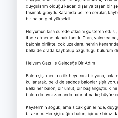
duygularım olduğu kadar, dışarıya taşan bir ş
taşımak gibiydi. Kafamda beliren sorular, kaybo
bir balon gibi yükseldi.
Helyumun kısa sürede etkisini gösteren etkisi
ifade etmeme olanak tanıdı. O an, yalnızca neşe
balonla birlikte, çok uzaklara, nehrin kenarın
belki de orada kaybolup özgürlüğü bulurum d
Helyum Gazı ile Geleceğe Bir Adım
Balon şişirmenin o ilk heyecanı bir yana, hal
kullanarak, belki de sadece balonlar şişiriyor
Belki her balon, bir umut, bir başlangıçtır. K
balon da aynı zamanda hatırlatmadır; büyürke
Kayseri’nin soğuk, ama sıcak günlerinde, duygu
bırakırım. Her şişirdiğim balon, içimde biraz d