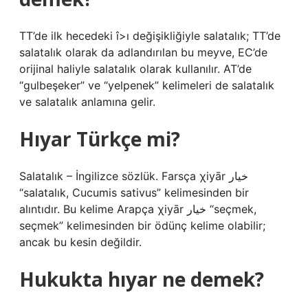
TT’de ilk hecedeki î>ı değişikliğiyle salatalık; TT’de
salatalık olarak da adlandırılan bu meyve, EC’de
orijinal haliyle salatalık olarak kullanılır. AT’de
“gulbeşeker” ve “yelpenek” kelimeleri de salatalık
ve salatalık anlamına gelir.
Hıyar Türkçe mi?
Salatalık – İngilizce sözlük. Farsça χiyār خیار
“salatalık, Cucumis sativus” kelimesinden bir
alıntıdır. Bu kelime Arapça χiyār خيار “seçmek,
seçmek” kelimesinden bir ödünç kelime olabilir;
ancak bu kesin değildir.
Hukukta hıyar ne demek?