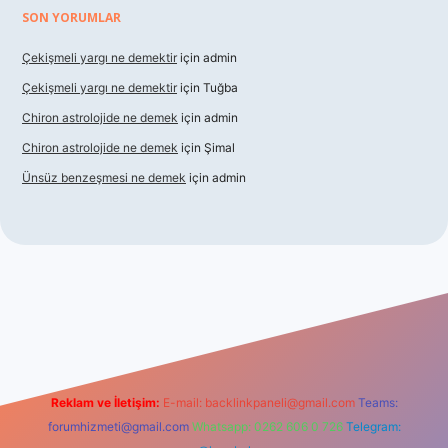
SON YORUMLAR
Çekişmeli yargı ne demektir
için
admin
Çekişmeli yargı ne demektir
için
Tuğba
Chiron astrolojide ne demek
için
admin
Chiron astrolojide ne demek
için
Şimal
Ünsüz benzeşmesi ne demek
için
admin
l giriş
betexper indir
Reklam ve İletişim:
E-mail:
backlinkpaneli@gmail.com
Teams:
forumhizmeti@gmail.com
Whatsapp: 0262 606 0 726
Telegram: