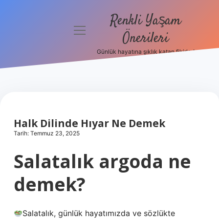
Renkli Yaşam
menüyü
Önerileri
aç
Günlük hayatına şıklık katan fikirler!
Anasayfa
Gizlilik
Politikası
Yasal Uyarı
Halk Dilinde Hıyar Ne Demek
Tarih: Temmuz 23, 2025
Hakkımızda
Salatalık argoda ne
demek?
Salatalık, günlük hayatımızda ve sözlükte