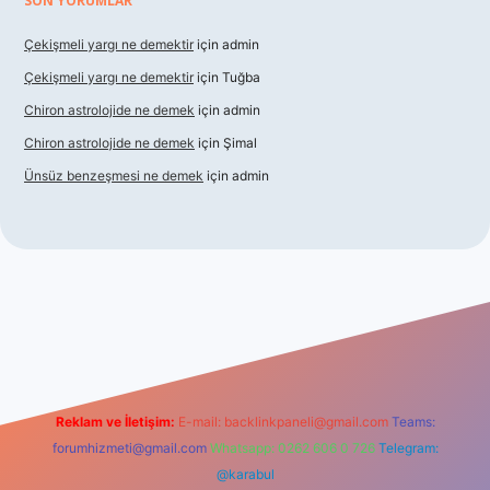
SON YORUMLAR
Çekişmeli yargı ne demektir
için
admin
Çekişmeli yargı ne demektir
için
Tuğba
Chiron astrolojide ne demek
için
admin
Chiron astrolojide ne demek
için
Şimal
Ünsüz benzeşmesi ne demek
için
admin
 giriş
betexper indir
Reklam ve İletişim:
E-mail:
backlinkpaneli@gmail.com
Teams:
forumhizmeti@gmail.com
Whatsapp: 0262 606 0 726
Telegram:
@karabul