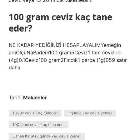
ceviz veya 15-20 fındık tüketilebilir.
100 gram ceviz kaç tane
eder?
NE KADAR YEDİĞİNİZİ HESAPLAYALIMYemeğin
adıÖlçüNaBadem100 gram5Ceviz1 tam ceviz içi
(4g)0.1Ceviz100 gram2Fındık1 parça (1g)059 satır
daha
Tarih:
Makaleler
1 Avuç ceviz Kaç Kaloridir
1 günde kaç ceviz yemeli
100 gram ceviz kaç tane eder
Canan Karatay günde kaç ceviz yemeli