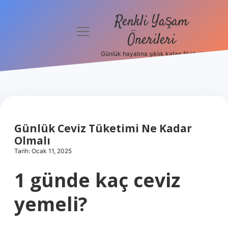
Renkli Yaşam
menüyü
Önerileri
aç
Günlük hayatına şıklık katan fikirler!
Anasayfa
Gizlilik
Politikası
Yasal Uyarı
Günlük Ceviz Tüketimi Ne Kadar
Olmalı
Hakkımızda
Tarih: Ocak 11, 2025
1 günde kaç ceviz
yemeli?