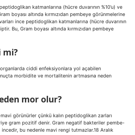
 peptidoglikan katmanlarına (hücre duvarının %10’u) ve
u, Gram boyası altında kırmızıdan pembeye görünmelerine
varları ince peptidoglikan katmanlarına (hücre duvarının
ahiptir. Bu, Gram boyası altında kırmızıdan pembeye
i mi?
 organlarda ciddi enfeksiyonlara yol açabilen
 sonuçta morbidite ve mortalitenin artmasına neden
neden mor olur?
mavi görünürler çünkü kalın peptidoglikan zarları
eriye gram pozitif denir. Gram negatif bakteriler pembe-
 incedir, bu nedenle mavi rengi tutmazlar.18 Aralık