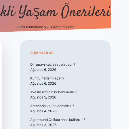
kli Yaşam Önerileri
Günlük hayatına şıklık katan fikirler!
elexbet güncel giriş
Sidebar
SON YAZILAR
Dil sınavı kaç saat sürüyor ?
Ağustos 6, 2026
Kumru neden kaçar ?
Ağustos 6, 2026
Avesta isminin kökeni nedir ?
Ağustos 5, 2026
Arapçada kal ne demektir ?
Ağustos 4, 2026
Agnoround Ot ilacı nasıl kullanılır ?
Ağustos 3, 2026