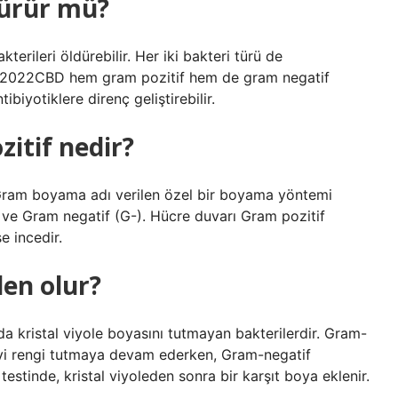
dürür mü?
rileri öldürebilir. Her iki bakteri türü de
iran 2022CBD hem gram pozitif hem de gram negatif
tibiyotiklere direnç geliştirebilir.
itif nedir?
r Gram boyama adı verilen özel bir boyama yöntemi
+) ve Gram negatif (G-). Hücre duvarı Gram pozitif
e incedir.
en olur?
a kristal viyole boyasını tutmayan bakterilerdir. Gram-
avi rengi tutmaya devam ederken, Gram-negatif
stinde, kristal viyoleden sonra bir karşıt boya eklenir.