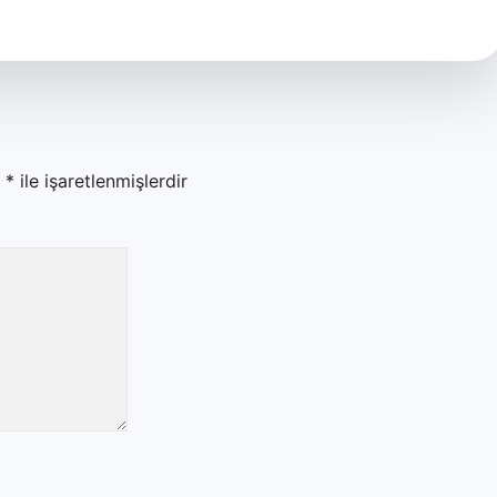
r
*
ile işaretlenmişlerdir