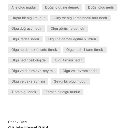
Aile olgu mudur
Doğal olgu ne demek
Doğal olgu nedir
Hayat bir olgu mudur
Olay ve olgu arasındaki fark nedir
Olgu doğrusu nedir
Olgu görüş ne demek
Olgu ifadesi nedir
Olgu ne demek eğitim bilimleri
Olgu ne demek felsefe örnek
Olgu nedir 1 tane örnek
Olgu nedir psikolojide
Olgu tanımı nedir
Olgu ve durum aynı şey mi
Olgu ve kavram nedir
Olgu ve vaka aynı mı
Sevgi bir olgu mudur
Tıpta olgu nedir
Zaman bir olgu mudur
Önceki Yazı