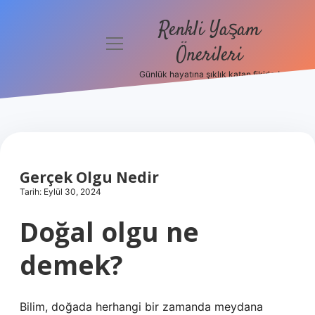
Renkli Yaşam
menüyü
Önerileri
aç
Günlük hayatına şıklık katan fikirler!
Anasayfa
Gizlilik
Politikası
Yasal Uyarı
Gerçek Olgu Nedir
Tarih: Eylül 30, 2024
Hakkımızda
Doğal olgu ne
demek?
Bilim, doğada herhangi bir zamanda meydana