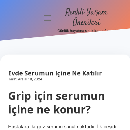
Renkli Yaşam
menüyü
Önerileri
aç
Günlük hayatına şıklık katan fikirler!
Anasayfa
Gizlilik
Politikası
Yasal Uyarı
Evde Serumun Içine Ne Katılır
Tarih: Aralık 18, 2024
Hakkımızda
Grip için serumun
içine ne konur?
Hastalara iki göz serumu sunulmaktadır. İlk çeşidi,