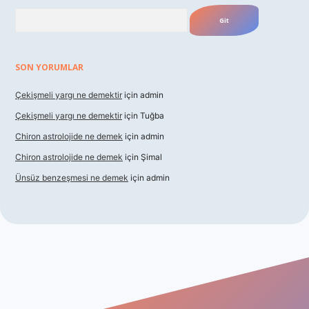
Arama
SON YORUMLAR
Çekişmeli yargı ne demektir
için
admin
Çekişmeli yargı ne demektir
için
Tuğba
Chiron astrolojide ne demek
için
admin
Chiron astrolojide ne demek
için
Şimal
Ünsüz benzeşmesi ne demek
için
admin
iriş
betexper indir