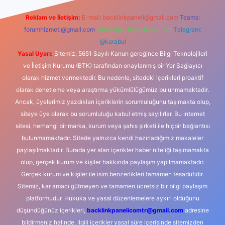
Reklam ve İletişim:
E-mail:
backlinkpaneli@gmail.com
Teams:
forumhizmeti@gmail.com
Whatsapp: 0262 606 0 726
Telegram:
@karabul
Yasal Uyarı:
Sitemiz, 5651 Sayılı Kanun gereğince Bilgi Teknolojileri
ve İletişim Kurumu (BTK) tarafından onaylanmış bir Yer Sağlayıcı
olarak hizmet vermektedir. Bu nedenle, sitedeki içerikleri proaktif
olarak denetleme veya araştırma yükümlülüğümüz bulunmamaktadır.
Ancak, üyelerimiz yazdıkları içeriklerin sorumluluğunu taşımakta olup,
siteye üye olarak bu sorumluluğu kabul etmiş sayılırlar. Bu internet
sitesi, herhangi bir marka, kurum veya şahıs şirketi ile hiçbir bağlantısı
bulunmamaktadır. Sitede yalnızca kendi hazırladığımız makaleler
paylaşılmaktadır. Burada yer alan içerikler haber niteliği taşımamakta
olup, gerçek kurum ve kişiler hakkında paylaşım yapılmamaktadır.
Gerçek kurum ve kişiler ile isim benzerlikleri tamamen tesadüfidir.
Sitemiz, kar amacı gütmeyen ve tamamen ücretsiz bir bilgi paylaşım
platformudur. Hukuka ve yasal düzenlemelere aykırı olduğunu
düşündüğünüz içerikleri,
backlinkpanelicomtr@gmail.com
adresine
bildirmeniz halinde, ilgili içerikler yasal süre içerisinde sitemizden