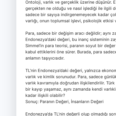
Ontoloji, varlık ve gerçeklik üzerine düşünür.
gerçekten ne olduğu ve nasıl işlediği ile ilgili
sadece bir sayıya indirgenemeyecek kadar çok
varlığı, onun toplumsal işlevi, psikolojik etkisi 
Para, sadece bir değişim aracı değildir; aynı z
Endonezya’daki değeri, bu inanç sisteminin zayı
Simmel’in para teorisi, paranın soyut bir değer
kabul ettiklerini öne sürer. Burada, para sadece
anlamın taşıyıcısıdır.
TL’nin Endonezya’daki değeri, yalnızca ekonom
varlık ve kimlik sorunudur. Para, sadece günlük
varlık kavramıyla doğrudan ilişkilendirilir. Tü
bir kayıp yaşamaz, aynı zamanda kendi varlıkla
kadar ilişkili olabilir?
Sonuç: Paranın Değeri, İnsanların Değeri
Endonezya’da TL’nin değerli olup olmadığı sor