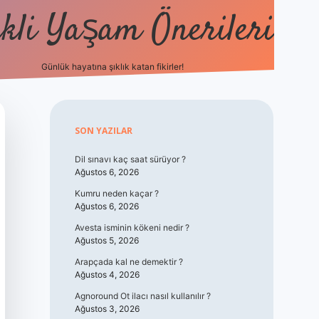
kli Yaşam Önerileri
Günlük hayatına şıklık katan fikirler!
elexbet güncel gi
Sidebar
SON YAZILAR
Dil sınavı kaç saat sürüyor ?
Ağustos 6, 2026
Kumru neden kaçar ?
Ağustos 6, 2026
Avesta isminin kökeni nedir ?
Ağustos 5, 2026
Arapçada kal ne demektir ?
Ağustos 4, 2026
Agnoround Ot ilacı nasıl kullanılır ?
Ağustos 3, 2026