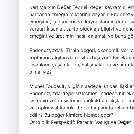
Karl Marx’ın Değer Teorisi, değer kavramını emek
harcanan emeğin miktarına dayanır. Endonezya
emeğinin, iş gücünün ve kaynaklarının değersiz
yaratır: İnsanlar, sahip oldukları bilgiyi ve de
emeğini ve üretimini nasıl anlamalı ve buna gö
Endonezya’daki TL’nin değeri, ekonomik verilere
toplumun algılarıyla nasıl örtüşüyor? Bir ekono
insanların yaşamlarına, çalışmalarına ve umutlar
olmalıyız?
Michel Foucault, bilginin sadece iktidar ilişkile
Endonezya’da değersizleşmesi, sadece bir ek
sistemin ve bu sisteme bağlı iktidar ilişkilerini
ve toplumsal kabulü de bu bağlamda felsefi bir
edilir? Bu değer kimlere hizmet eder?
Ontolojik Perspektif: Paranın Varlığı ve Değeri