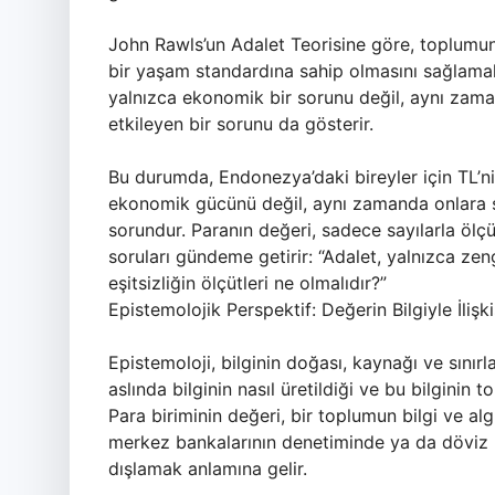
John Rawls’un Adalet Teorisine göre, toplumun
bir yaşam standardına sahip olmasını sağlamal
yalnızca ekonomik bir sorunu değil, aynı zaman
etkileyen bir sorunu da gösterir.
Bu durumda, Endonezya’daki bireyler için TL’ni
ekonomik gücünü değil, aynı zamanda onlara su
sorundur. Paranın değeri, sadece sayılarla ölçü
soruları gündeme getirir: “Adalet, yalnızca zen
eşitsizliğin ölçütleri ne olmalıdır?”
Epistemolojik Perspektif: Değerin Bilgiyle İlişki
Epistemoloji, bilginin doğası, kaynağı ve sınırl
aslında bilginin nasıl üretildiği ve bu bilginin 
Para biriminin değeri, bir toplumun bilgi ve alg
merkez bankalarının denetiminde ya da döviz k
dışlamak anlamına gelir.