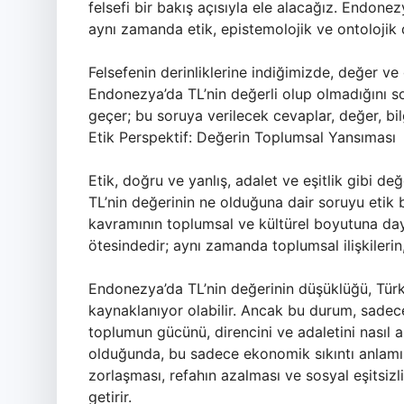
felsefi bir bakış açısıyla ele alacağız. Endone
aynı zamanda etik, epistemolojik ve ontolojik d
Felsefenin derinliklerine indiğimizde, değer ve
Endonezya’da TL’nin değerli olup olmadığını 
geçer; bu soruya verilecek cevaplar, değer, bil
Etik Perspektif: Değerin Toplumsal Yansıması
Etik, doğru ve yanlış, adalet ve eşitlik gibi de
TL’nin değerinin ne olduğuna dair soruyu etik 
kavramının toplumsal ve kültürel boyutuna daya
ötesindedir; aynı zamanda toplumsal ilişkilerin,
Endonezya’da TL’nin değerinin düşüklüğü, Türk
kaynaklanıyor olabilir. Ancak bu durum, sadece
toplumun gücünü, direncini ve adaletini nasıl al
olduğunda, bu sadece ekonomik sıkıntı anlamı
zorlaşması, refahın azalması ve sosyal eşitsizl
getirir.