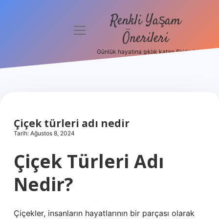
Renkli Yaşam
menüyü
Önerileri
aç
Günlük hayatına şıklık katan fikirler!
Anasayfa
Gizlilik
Politikası
Yasal Uyarı
Çiçek türleri adı nedir
Tarih: Ağustos 8, 2024
Hakkımızda
Çiçek Türleri Adı
Nedir?
Çiçekler, insanların hayatlarının bir parçası olarak