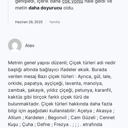
genişledi, içerik daha
çok yönlü
hale geldi ve
metin
daha doyurucu
oldu.
Haziran 29, 2025
Yanıtla
Alev
Metnin genel yapısı düzenli; Çiçek türleri adı nedir
başlığı altında bağlayıcı ifadeler eksik. Burada
verilen mesaj Bazı çiçek türleri : Ayrıca, gül, lale,
orkide, papatya, ayçiçeği, lavanta, manolya,
zambak, şakayık, yıldız çiçeği, petunya, karanfil,
kaktüs gibi birçok farklı çiçek türü de
bulunmaktadır. Çiçek türleri hakkında daha fazla
bilgi için aşağıdaki kullanılabilir: Açelya ; Akasya ;
Allium ; Kardelen ; Begonvil ; Cam Güzeli ; Cennet
Kuşu ; Çuha ; Defne ; Frezya . ; ; ; . etrafında