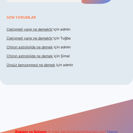
SON YORUMLAR
Çekişmeli yargı ne demektir
için
admin
Çekişmeli yargı ne demektir
için
Tuğba
Chiron astrolojide ne demek
için
admin
Chiron astrolojide ne demek
için
Şimal
Ünsüz benzeşmesi ne demek
için
admin
xper indir
Reklam ve İletişim:
E-mail:
backlinkpaneli@gmail.com
Teams: