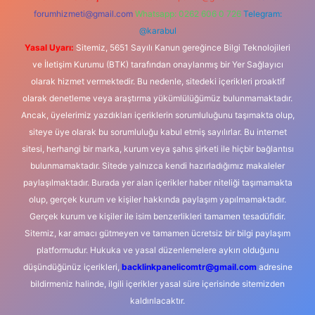
forumhizmeti@gmail.com
Whatsapp: 0262 606 0 726
Telegram:
@karabul
Yasal Uyarı:
Sitemiz, 5651 Sayılı Kanun gereğince Bilgi Teknolojileri
ve İletişim Kurumu (BTK) tarafından onaylanmış bir Yer Sağlayıcı
olarak hizmet vermektedir. Bu nedenle, sitedeki içerikleri proaktif
olarak denetleme veya araştırma yükümlülüğümüz bulunmamaktadır.
Ancak, üyelerimiz yazdıkları içeriklerin sorumluluğunu taşımakta olup,
siteye üye olarak bu sorumluluğu kabul etmiş sayılırlar. Bu internet
sitesi, herhangi bir marka, kurum veya şahıs şirketi ile hiçbir bağlantısı
bulunmamaktadır. Sitede yalnızca kendi hazırladığımız makaleler
paylaşılmaktadır. Burada yer alan içerikler haber niteliği taşımamakta
olup, gerçek kurum ve kişiler hakkında paylaşım yapılmamaktadır.
Gerçek kurum ve kişiler ile isim benzerlikleri tamamen tesadüfidir.
Sitemiz, kar amacı gütmeyen ve tamamen ücretsiz bir bilgi paylaşım
platformudur. Hukuka ve yasal düzenlemelere aykırı olduğunu
düşündüğünüz içerikleri,
backlinkpanelicomtr@gmail.com
adresine
bildirmeniz halinde, ilgili içerikler yasal süre içerisinde sitemizden
kaldırılacaktır.