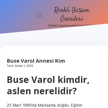
Renkli Yaşam
menüyü
Önerileri
aç
Günlük hayatına şıklık katan fikirler!
Anasayfa
Gizlilik
Politikası
Yasal Uyarı
Buse Varol Annesi Kim
Tarih: Şubat 1, 2025
Hakkımızda
Buse Varol kimdir,
aslen nerelidir?
25 Mart 1990’da Manisa’da doğdu. Eğitim