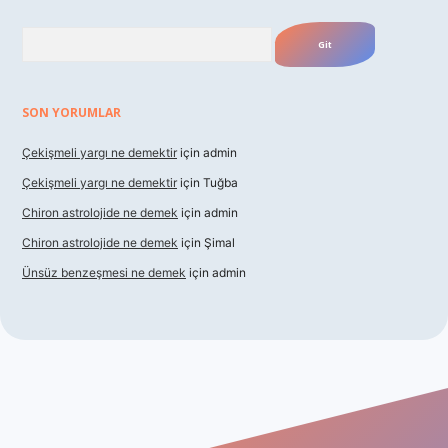
Arama
SON YORUMLAR
Çekişmeli yargı ne demektir
için
admin
Çekişmeli yargı ne demektir
için
Tuğba
Chiron astrolojide ne demek
için
admin
Chiron astrolojide ne demek
için
Şimal
Ünsüz benzeşmesi ne demek
için
admin
dir